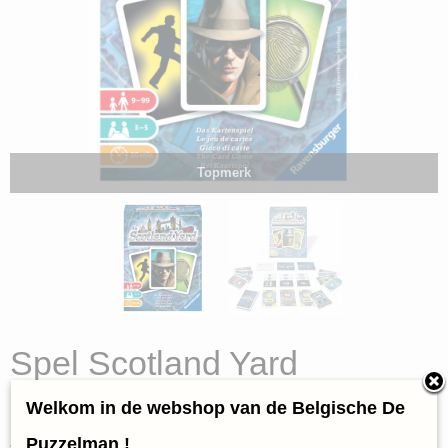
Topmerk
Spel Scotland Yard
(Ravensburger)
Welkom in de webshop van de Belgische De
€ 12,95
Puzzelman !