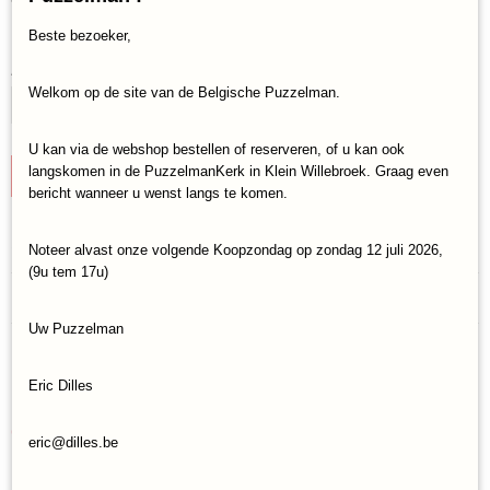
(inclusief btw 21%)
✓
Op voorraad
Beste bezoeker,
Aantal
Welkom op de site van de Belgische Puzzelman.
U kan via de webshop bestellen of reserveren, of u kan ook
langskomen in de PuzzelmanKerk in Klein Willebroek. Graag even
IN WINKELWAGEN
bericht wanneer u wenst langs te komen.
Specificaties
Noteer alvast onze volgende Koopzondag op zondag 12 juli 2026,
(9u tem 17u)
Productcode
Reacties
RAV-20787
Uw Puzzelman
EAN code
4005556207879
Save
Eric Dilles
Ook interessant
eric@dilles.be