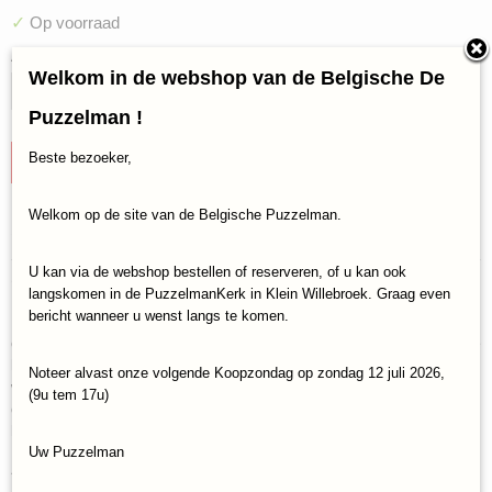
✓
Op voorraad
Aantal
Welkom in de webshop van de Belgische De
Puzzelman !
Beste bezoeker,
IN WINKELWAGEN
Welkom op de site van de Belgische Puzzelman.
Specificaties
Productcode
U kan via de webshop bestellen of reserveren, of u kan ook
Omschrijving
RAV-20774
langskomen in de PuzzelmanKerk in Klein Willebroek. Graag even
bericht wanneer u wenst langs te komen.
Éénmaal... andermaal... verkocht! Wie is de gelukkige eigenaar van
EAN code
de prijskoe Bertha of één van de andere dieren? Menige doortrapte
4005556207749
koehandel loopt volkomen uit de hand. Maar wie heeft nu eigenlijk
Noteer alvast onze volgende Koopzondag op zondag 12 juli 2026,
wie te pakken? Alleen wie met boerenverstand biedt en listiger is
(9u tem 17u)
dan de rest krijgt de lucratiefste dieren in handen en wint
koehandel van Ravensburger!
Uw Puzzelman
Aanbevolen leeftijd