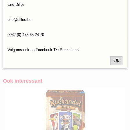
10 - 99 jaar
Eric Dilles
Aantal spelers
Van 3 tot 5 spelers
eric@dilles.be
Speeltijd
20 minuten
0032 (0) 475 65 24 70
Reacties
Volg ons ook op Facebook 'De Puzzelman'
Ok
Save
Ook interessant