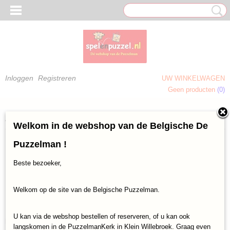
Inloggen
Registreren
UW WINKELWAGEN
Geen producten
(0)
 OM TE KLEUREN)
Home
>
Laatst toegevoegd
>
SPELLEN
>
Merken
> Atalanta
Welkom in de webshop van de Belgische De
Puzzelman !
Helaas bevinden er zich in deze categorie nog geen producten.
Beste bezoeker,
Probeert u het later nog eens!
Welkom op de site van de Belgische Puzzelman.
Puzzelman maakt je eigen 1000 stukjes
U kan via de webshop bestellen of reserveren, of u kan ook
puzzel vanaf 300 ex !
langskomen in de PuzzelmanKerk in Klein Willebroek. Graag even