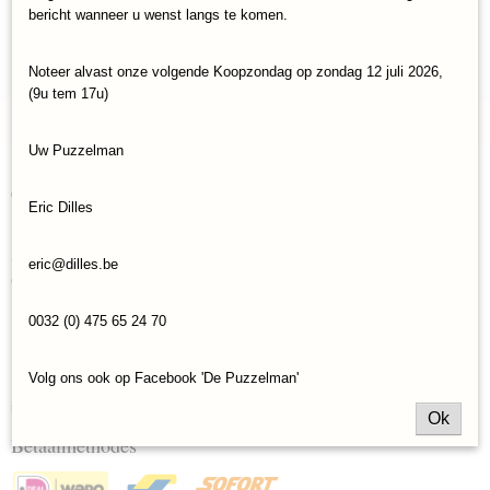
Voor meer informatie contacteer je best
bericht wanneer u wenst langs te komen.
Puzzelman Eric Dilles op 0032 475 65 24 70 of via eric@dilles.be
Noteer alvast onze volgende Koopzondag op zondag 12 juli 2026,
(9u tem 17u)
Uw Puzzelman
Categorieën
Eric Dilles
Legpuzzels
SPELLEN
eric@dilles.be
GESCHENKBONS
Hobby (3D Puzzels / Bouwpakket / Puzzels om te kleuren)
0032 (0) 475 65 24 70
Puzzelbenodigheden
Merchandise
Volg ons ook op Facebook 'De Puzzelman'
Hobby-3d-puzzels
import
Ok
Betaalmethodes