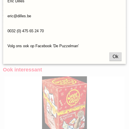
Eric Dilles
speelplezier voor alle leeftijden. De Rory's Story Cubes zijn onder
andere te gebruiken als verhaaltjes voor het slapengaan, verhalen
voor onderweg, praten en luisteren, creatieve inspiratie en als
eric@dilles.be
ijsbrekers.
0032 (0) 475 65 24 70
Reacties
Volg ons ook op Facebook 'De Puzzelman'
Save
Ok
Ook interessant