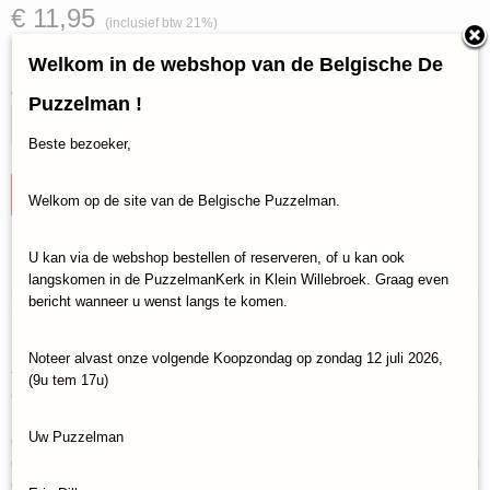
€ 11,95
(inclusief btw 21%)
✓
Op voorraad
Welkom in de webshop van de Belgische De
Aantal
Puzzelman !
Beste bezoeker,
IN WINKELWAGEN
Welkom op de site van de Belgische Puzzelman.
U kan via de webshop bestellen of reserveren, of u kan ook
Specificaties
langskomen in de PuzzelmanKerk in Klein Willebroek. Graag even
bericht wanneer u wenst langs te komen.
EAN code
Omschrijving
3558380054054
Rory’s Story Cubes is een spel om
Noteer alvast onze volgende Koopzondag op zondag 12 juli 2026,
te ontdekken met familie of vrienden.
(9u tem 17u)
Op zijn beurt wordt elke speler de Verteller. Gooi de dobbelstenen
Doe dit met behulp van de negen symbolen op de bovenkant van
Uw Puzzelman
de dobbelstenen en volg je fantasie! Er is maar één regel: er zijn
geen foute antwoorden. Laat je creativiteit dus de vrije loop. Dankzij
de onbeperkte mogelijkheden bieden de Story Cubes uren aan