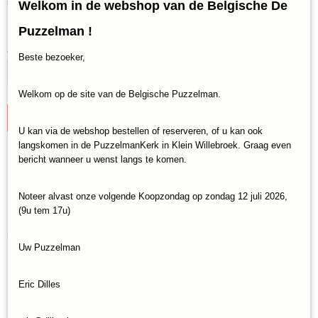
€ 24,95
Welkom in de webshop van de Belgische De
(inclusief btw 21%)
✓
Op voorraad
Puzzelman !
Aantal
Beste bezoeker,
Welkom op de site van de Belgische Puzzelman.
IN WINKELWAGEN
U kan via de webshop bestellen of reserveren, of u kan ook
langskomen in de PuzzelmanKerk in Klein Willebroek. Graag even
bericht wanneer u wenst langs te komen.
Specificaties
Productcode
Omschrijving
Noteer alvast onze volgende Koopzondag op zondag 12 juli 2026,
Asmodee-JSECO01NL
(9u tem 17u)
Het doel van Jungle Speed is om zo snel mogelijk al je
EAN code
speelkaarten weg te spelen. Dit gebeurt in meerdere ronden.
3558380090434
Uw Puzzelman
Degene die als eerste geen kaarten meer heeft, is de winnaar.
8 jaar en ouder
Eric Dilles
Reacties