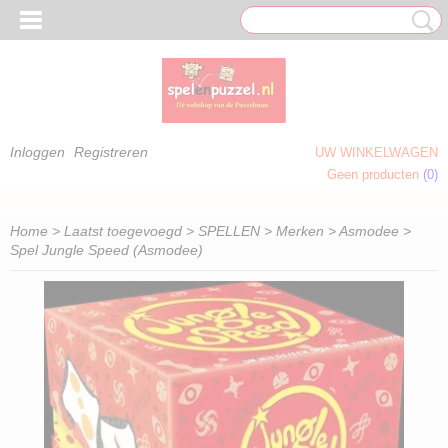
Inloggen
Registreren
UW WINKELWAGEN
Geen producten
(0)
 OM TE KLEUREN)
Home
>
Laatst toegevoegd
>
SPELLEN
>
Merken
>
Asmodee
>
Spel Jungle Speed (Asmodee)