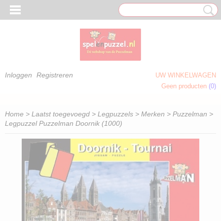
Inloggen
Registreren
UW WINKELWAGEN
Geen producten
(0)
 OM TE KLEUREN)
Home
>
Laatst toegevoegd
>
Legpuzzels
>
Merken
>
Puzzelman
>
Legpuzzel Puzzelman Doornik (1000)