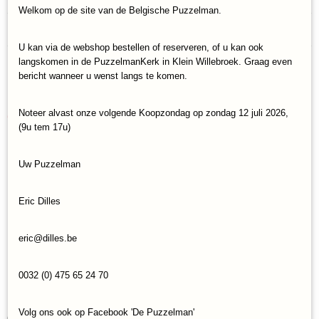
Welkom op de site van de Belgische Puzzelman.
Productcode
Reacties
PUZ-412
U kan via de webshop bestellen of reserveren, of u kan ook
EAN code
langskomen in de PuzzelmanKerk in Klein Willebroek. Graag even
5425014564129
Save
bericht wanneer u wenst langs te komen.
Bruto gewicht
0,78 Kg
Noteer alvast onze volgende Koopzondag op zondag 12 juli 2026,
Ook interessant
Afmetingen (l,b,h)
(9u tem 17u)
68 x 48,50 x 0,20 cm
Uw Puzzelman
Eric Dilles
eric@dilles.be
0032 (0) 475 65 24 70
Legpuzzel Puzzelman Wegenkaart Nederland (1000)
Volg ons ook op Facebook 'De Puzzelman'
€ 14,95