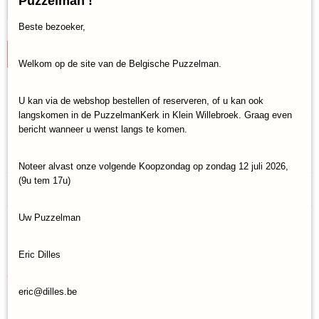
Puzzelman !
Beste bezoeker,
IN WINKELWAGEN
Welkom op de site van de Belgische Puzzelman.
Specificaties
U kan via de webshop bestellen of reserveren, of u kan ook
langskomen in de PuzzelmanKerk in Klein Willebroek. Graag even
Productcode
Omschrijving
bericht wanneer u wenst langs te komen.
PUZ-108
Educatief.
EAN code
Noteer alvast onze volgende Koopzondag op zondag 12 juli 2026,
5425014561081
(9u tem 17u)
Reacties
Bruto gewicht
0,78 Kg
Uw Puzzelman
Afmetingen (l,b,h)
68 x 48,50 x 0 cm
Save
Eric Dilles
Ook interessant
eric@dilles.be