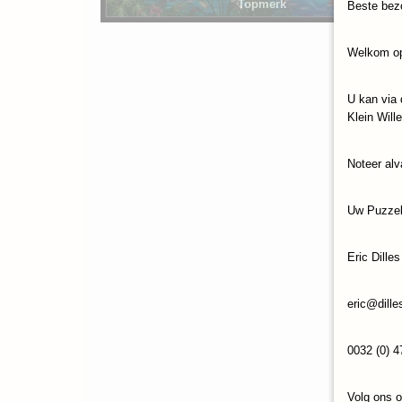
Topmerk
Beste bez
Welkom op
U kan via 
Klein Will
Noteer alv
Uw Puzze
Eric Dilles
eric@dille
0032 (0) 4
Volg ons 