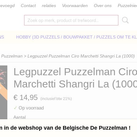
gevoegd
Contact
relaties
Voorwaarden
Over ons
Puzzelni
NS
HOBBY (3D PUZZELS / BOUWPAKKET / PUZZELS OM TE K
>
Puzzelman
> Legpuzzel Puzzelman Ciro Marchetti Shangri La (1000)
Legpuzzel Puzzelman Cir
ti
Marchetti Shangri La (100
€ 14,95
(inclusief btw 21%)
✓
Op voorraad
Aantal
 in de webshop van de Belgische De Puzzelman !