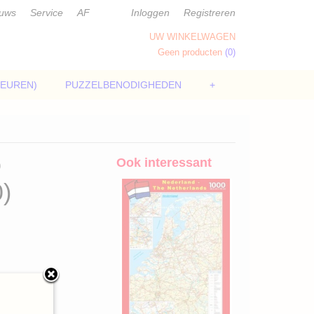
euws
Service
AF
Inloggen
Registreren
UW WINKELWAGEN
Geen producten
(0)
LEUREN)
PUZZELBENODIGHEDEN
+
o
Ook interessant
0)