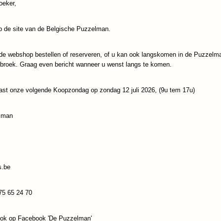
oeker,
IN WINKELWAGEN
 de site van de Belgische Puzzelman.
Specificaties
de webshop bestellen of reserveren, of u kan ook langskomen in de Puzzelm
Productcode
PUZ-867
ebroek. Graag even bericht wanneer u wenst langs te komen.
Omschrijving
EAN code
5425014568677
Afmetingen (l,b,h)
68 x 48,50 x 0 cm
Puzzelman Legpuzzel Ciro Marchetti Shangri La (1000)
ast onze volgende Koopzondag op zondag 12 juli 2026, (9u tem 17u)
Reacties
lman
Save
s.be
75 65 24 70
ook op Facebook 'De Puzzelman'