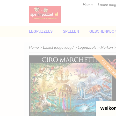
Home
Laatst toe
LEGPUZZELS
SPELLEN
GESCHENKBO
Home
>
Laatst toegevoegd
>
Legpuzzels
>
Merken
Ciro Marchet
Welkom