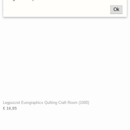
Legpuzzel Eurographics VW Cool Faces (1000)
Ok
€ 16,95
Legpuzzel Eurographics Quilting Craft Room (1000)
€ 16,95