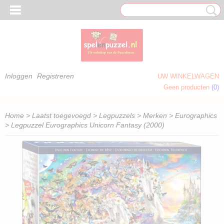
Inloggen
Registreren
UW WINKELWAGEN
Geen producten
(0)
 OM TE KLEUREN)
Home
>
Laatst toegevoegd
>
Legpuzzels
>
Merken
>
Eurographics
> Legpuzzel Eurographics Unicorn Fantasy (2000)