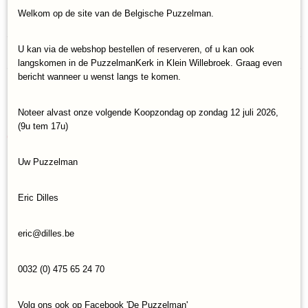
Welkom op de site van de Belgische Puzzelman.
Specificaties
Productcode
Reacties
U kan via de webshop bestellen of reserveren, of u kan ook
Eurographics-6220-5551
langskomen in de PuzzelmanKerk in Klein Willebroek. Graag even
EAN code
bericht wanneer u wenst langs te komen.
628136655517
Save
Noteer alvast onze volgende Koopzondag op zondag 12 juli 2026,
(9u tem 17u)
Ook interessant
Uw Puzzelman
Eric Dilles
eric@dilles.be
0032 (0) 475 65 24 70
Volg ons ook op Facebook 'De Puzzelman'