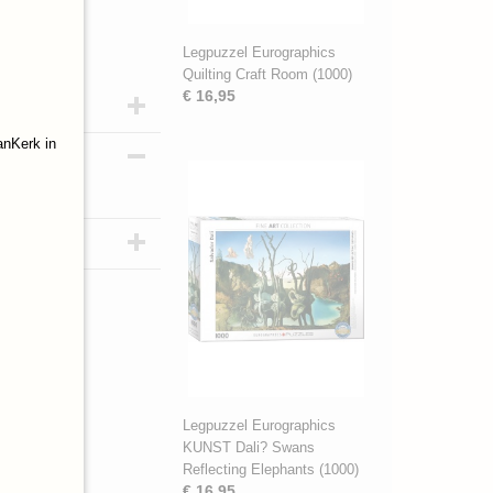
Legpuzzel Eurographics
Quilting Craft Room (1000)
€ 16,95
70
anKerk in
Legpuzzel Eurographics
KUNST Dali? Swans
Reflecting Elephants (1000)
€ 16,95