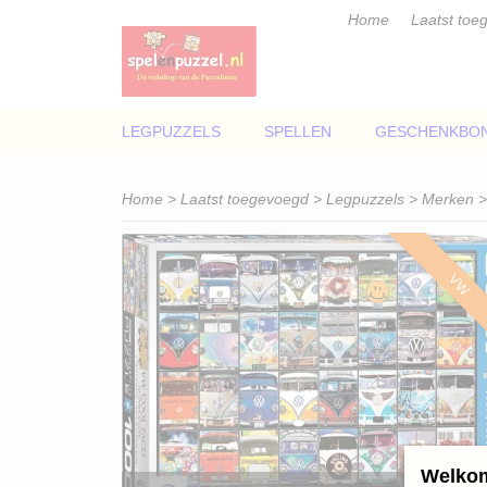
Home
Laatst toe
LEGPUZZELS
SPELLEN
GESCHENKBO
Home
>
Laatst toegevoegd
>
Legpuzzels
>
Merken
VW
Welkom