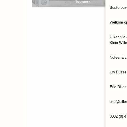
Topmerk
Beste bez
Welkom op
U kan via 
Klein Will
Noteer alv
Uw Puzze
Eric Dilles
eric@dille
0032 (0) 4