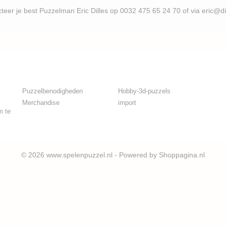
uzzelman Eric Dilles op 0032 475 65 24 70 of via eric@d
Puzzelbenodigheden
Hobby-3d-puzzels
Merchandise
import
m te
© 2026 www.spelenpuzzel.nl - Powered by Shoppagina.nl