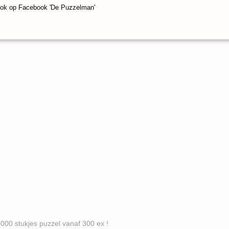
ook op Facebook 'De Puzzelman'
es puzzel vanaf 300 ex !