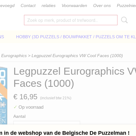
gevoegd
Contact
relaties
Voorwaarden
Over ons
Puzzelni
NS
HOBBY (3D PUZZELS / BOUWPAKKET / PUZZELS OM TE K
>
Eurographics
> Legpuzzel Eurographics VW Cool Faces (1000)
Legpuzzel Eurographics 
Faces (1000)
€ 16,95
(inclusief btw 21%)
✓
Op voorraad
Aantal
 in de webshop van de Belgische De Puzzelman !