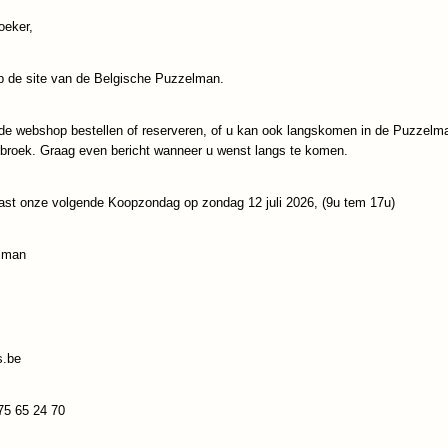
oeker,
IN WINKELWAGEN
 de site van de Belgische Puzzelman.
Specificaties
Productcode
Eurographics-6000-08
de webshop bestellen of reserveren, of u kan ook langskomen in de Puzzelm
Omschrijving
ebroek. Graag even bericht wanneer u wenst langs te komen.
EAN code
628136608701
Netto gewicht
1,00 Kg
Volkswagen Bus
Afmetingen (l,b,h)
6800 x 48,50 x 0 cm
ast onze volgende Koopzondag op zondag 12 juli 2026, (9u tem 17u)
Reacties
lman
Save
s.be
75 65 24 70