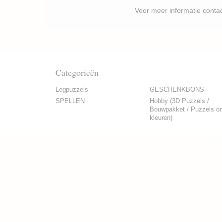
Voor meer informatie contacteer je best P
Categorieën
Legpuzzels
GESCHENKBONS
SPELLEN
Hobby (3D Puzzels /
Bouwpakket / Puzzels o
kleuren)