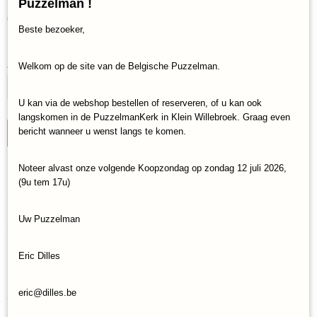
Puzzelman !
€ 9,95
(inclusief btw 21%)
Beste bezoeker,
✓
Op voorraad
Aantal
Welkom op de site van de Belgische Puzzelman.
U kan via de webshop bestellen of reserveren, of u kan ook
langskomen in de PuzzelmanKerk in Klein Willebroek. Graag even
bericht wanneer u wenst langs te komen.
IN WINKELWAGEN
Noteer alvast onze volgende Koopzondag op zondag 12 juli 2026,
Specificaties
(9u tem 17u)
Productcode
Reacties
Cherry Pazzi-20197
Uw Puzzelman
EAN code
5903728720197
Eric Dilles
Save
eric@dilles.be
Ook interessant