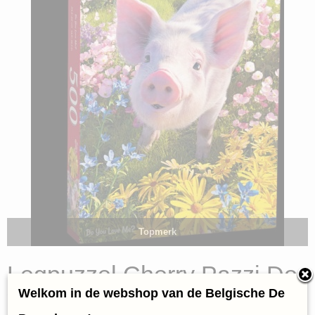
Topmerk
Legpuzzel Cherry Pazzi Do
Welkom in de webshop van de Belgische De
You Love me ? (500)