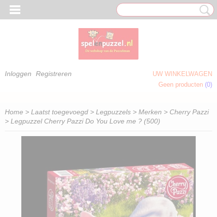
Inloggen
Registreren
UW WINKELWAGEN
Geen producten
(0)
 OM TE KLEUREN)
Home
>
Laatst toegevoegd
>
Legpuzzels
>
Merken
>
Cherry Pazzi
> Legpuzzel Cherry Pazzi Do You Love me ? (500)