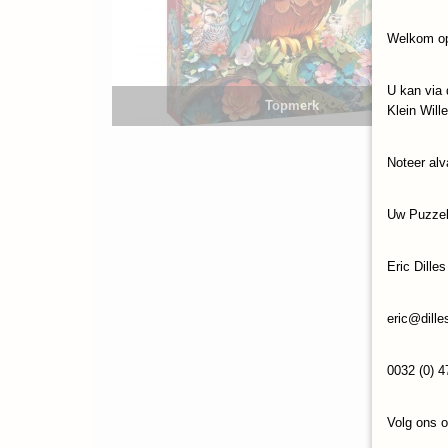
Welkom op
U kan via 
Topmerk
Klein Will
Noteer alv
Uw Puzze
Eric Dilles
eric@dille
0032 (0) 4
Volg ons 