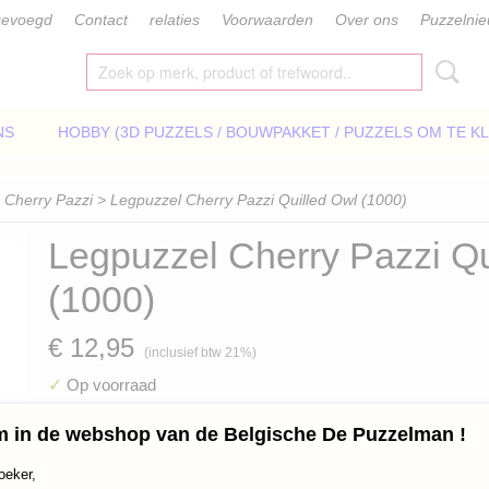
gevoegd
Contact
relaties
Voorwaarden
Over ons
Puzzelni
NS
HOBBY (3D PUZZELS / BOUWPAKKET / PUZZELS OM TE K
>
Cherry Pazzi
> Legpuzzel Cherry Pazzi Quilled Owl (1000)
Legpuzzel Cherry Pazzi Qu
(1000)
€ 12,95
(inclusief btw 21%)
✓
Op voorraad
Aantal
 in de webshop van de Belgische De Puzzelman !
oeker,