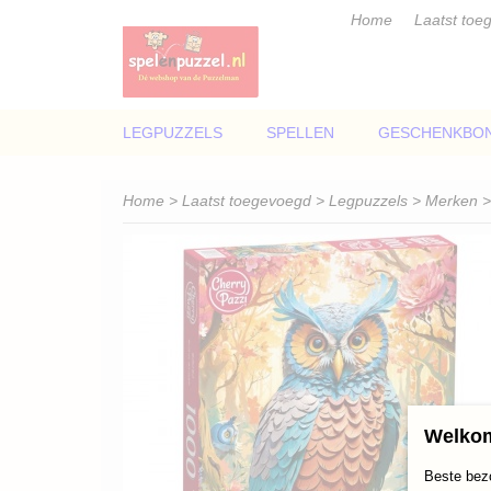
Home
Laatst toe
LEGPUZZELS
SPELLEN
GESCHENKBO
Home
>
Laatst toegevoegd
>
Legpuzzels
>
Merken
Welkom
Beste bez