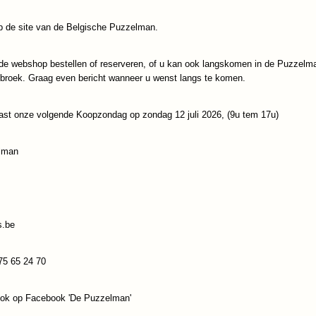
IN WINKELWAGEN
 de site van de Belgische Puzzelman.
de webshop bestellen of reserveren, of u kan ook langskomen in de Puzzelm
Specificaties
ebroek. Graag even bericht wanneer u wenst langs te komen.
Productcode
Cherry Pazzi-30776
Reacties
EAN code
5903728730776
ast onze volgende Koopzondag op zondag 12 juli 2026, (9u tem 17u)
Save
lman
s.be
75 65 24 70
ook op Facebook 'De Puzzelman'