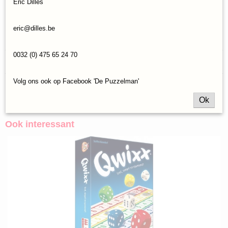
Eric Dilles
10+
1-4 spelers
eric@dilles.be
15-30 minuten
0032 (0) 475 65 24 70
Reacties
Volg ons ook op Facebook 'De Puzzelman'
Save
Ok
Ook interessant