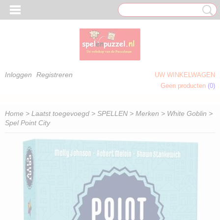
Inloggen
Registreren
UW WINKELWAGEN
Geen producten
(0)
 OM TE KLEUREN)
Home
>
Laatst toegevoegd
>
SPELLEN
>
Merken
>
White Goblin
>
Spel Point City