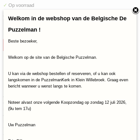
✓
Op voorraad
Aantal
Welkom in de webshop van de Belgische De
Puzzelman !
Beste bezoeker,
IN WINKELWAGEN
Welkom op de site van de Belgische Puzzelman.
Specificaties
U kan via de webshop bestellen of reserveren, of u kan ook
Productcode
Omschrijving
langskomen in de PuzzelmanKerk in Klein Willebroek. Graag even
White Goblin-2341
bericht wanneer u wenst langs te komen.
Neem twee aangrenzende kaarten van het dynamische stadsraster
EAN code
en voeg ze toe aan je alsmaar verder groeiende stad. Gebruik je
8718026305857
grondstofkaarten en bonussen om gebouwkaarten te bouwen die
Noteer alvast onze volgende Koopzondag op zondag 12 juli 2026,
specifieke combinaties vereisen. Bouw speciale algemene
(9u tem 17u)
gebouwen om de punten van je stad te vermenigvuldigen en de
beste stedenbouwkundige te worden! Door de meer dan 150
Uw Puzzelman
unieke bouwkaarten kun je elke keer dat je speelt een compleet
andere stad creëren..