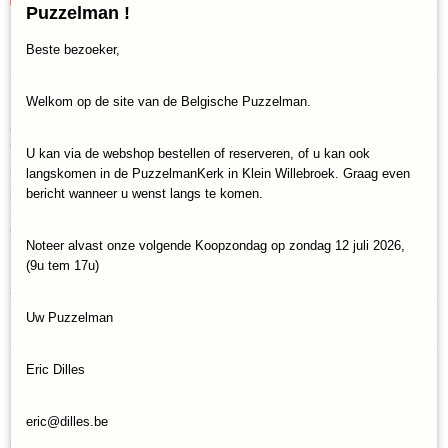
Puzzelman !
Specificaties
Beste bezoeker,
EAN code
Omschrijving
Welkom op de site van de Belgische Puzzelman.
8719689883034
Ga erop uit!
Tuinen, parken en bossen zitten vol geheimen. Met deze 50
U kan via de webshop bestellen of reserveren, of u kan ook
kaarten kun je achter een aantal van deze geheimen komen. Ga
langskomen in de PuzzelmanKerk in Klein Willebroek. Graag even
schrijven met een veer, ontdek hoe bloemen water drinken en
bericht wanneer u wenst langs te komen.
maak je eigen parfum! Maak een vlinderopvang, kijk hoe een spin
een web maakt en knutsel je eigen weerstation!
Noteer alvast onze volgende Koopzondag op zondag 12 juli 2026,
(9u tem 17u)
Het avontuur ligt aan je voeten, dus trek je laarzen aan en begin
aan een spannende reis in de wereld van de bloemen en insecten!
Reacties
Uw Puzzelman
Eric Dilles
Save
eric@dilles.be
Ook interessant