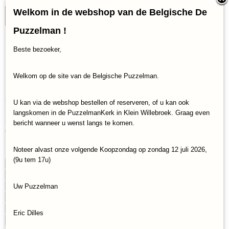
Welkom in de webshop van de Belgische De
IN WINKELWAGEN
Puzzelman !
Specificaties
Beste bezoeker,
Productcode
Omschrijving
Welkom op de site van de Belgische Puzzelman.
Smart Games-M505
Regeer het koninkrijk… of ga in vlammen op! Bouw het grootste
EAN code
koninkrijk om het spel te winnen en blokkeer je tegenstander om
5414301523857
U kan via de webshop bestellen of reserveren, of u kan ook
hetzelfde te doen. Let op! Vuurspuwende draken leggen
langskomen in de PuzzelmanKerk in Klein Willebroek. Graag even
koninkrijken in de as... maar als je slim bent, kun je het
bericht wanneer u wenst langs te komen.
drakeninferno tegen je tegenstander gebruiken
Noteer alvast onze volgende Koopzondag op zondag 12 juli 2026,
(9u tem 17u)
Speeltijd min.
15 minuten
Aantal spelers min.
2
Aantal spelers max.
2
Uw Puzzelman
Leeftijd min.
7
Leeftijd max.
99
Eric Dilles
Talen
nederlands