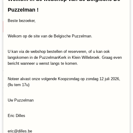
Puzzelman !
Beste bezoeker,
IN WINKELWAGEN
Welkom op de site van de Belgische Puzzelman.
Specificaties
U kan via de webshop bestellen of reserveren, of u kan ook
Productcode
langskomen in de PuzzelmanKerk in Klein Willebroek. Graag even
Omschrijving
Next Move-60050FRNL
bericht wanneer u wenst langs te komen.
Azul Zomerpaviljoen is de derde, stand-alone, uitgave binnen de
EAN code
spellenreeks Azul! Voltooi het onvoltooide zomerpaviljoen van wijlen
5413407050557
Noteer alvast onze volgende Koopzondag op zondag 12 juli 2026,
Koning Manuel I om de Portugese koninklijke familie te eren! Neem
(9u tem 17u)
diamantvormige tegels uit het aanbod op tafel en scoor de meeste
punten door de tegels tactisch te plaatsen op jouw spelerbord.
Door slimme keuzes te maken kun jij gebruik maken van de
Uw Puzzelman
bonussen en daarmee het spel winnen!
Voor 2 tot 4 spelers
Eric Dilles
Vanaf 8 jaar oud
Speelduur 30 à 45 minuten
eric@dilles.be