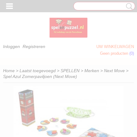
Inloggen
Registreren
UW WINKELWAGEN
Geen producten
(0)
 OM TE KLEUREN)
Home
>
Laatst toegevoegd
>
SPELLEN
>
Merken
>
Next Move
>
Spel Azul Zomerpaviljoen (Next Move)