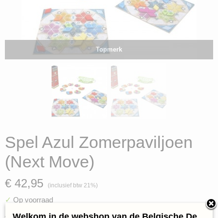
Topmerk
Spel Azul Zomerpaviljoen
(Next Move)
€ 42,95
(inclusief btw 21%)
✓
Op voorraad
Aantal
Welkom in de webshop van de Belgische De