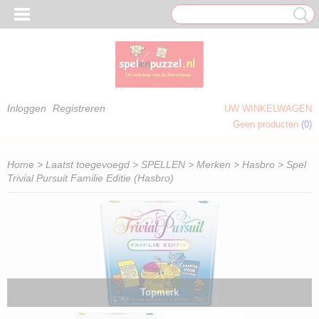
Inloggen
Registreren
UW WINKELWAGEN
Geen producten
(0)
 OM TE KLEUREN)
Home
>
Laatst toegevoegd
>
SPELLEN
>
Merken
>
Hasbro
> Spel
Trivial Pursuit Familie Editie (Hasbro)
Topmerk