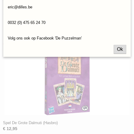
Reacties
eric@dilles.be
0032 (0) 475 65 24 70
Save
Volg ons ook op Facebook 'De Puzzelman'
Ook interessant
Ok
Spel De Grote Dalmuti (Hasbro)
€ 12,95