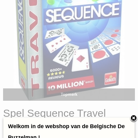
Topmerk
Spel Sequence Travel
Edition (Goliath)
Welkom in de webshop van de Belgische De
Puzzelman !