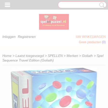
Inloggen
Registreren
UW WINKELWAGEN
Geen producten
(0)
 OM TE KLEUREN)
Home
>
Laatst toegevoegd
>
SPELLEN
>
Merken
>
Goliath
> Spel
Sequence Travel Edition (Goliath)