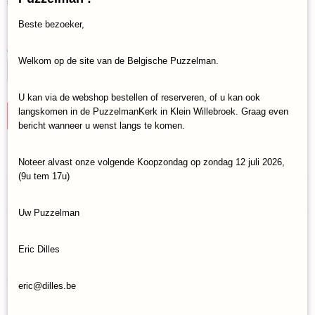
€ 11,95
(inclusief btw 21%)
Beste bezoeker,
✓
Op voorraad
Aantal
Welkom op de site van de Belgische Puzzelman.
U kan via de webshop bestellen of reserveren, of u kan ook
langskomen in de PuzzelmanKerk in Klein Willebroek. Graag even
IN WINKELWAGEN
bericht wanneer u wenst langs te komen.
Specificaties
Noteer alvast onze volgende Koopzondag op zondag 12 juli 2026,
(9u tem 17u)
Productcode
Reacties
Goliath-MT0049
Uw Puzzelman
EAN code
8711808750807
Save
Eric Dilles
Ook interessant
eric@dilles.be