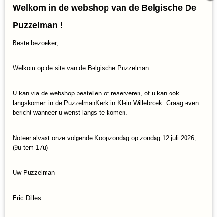
Welkom in de webshop van de Belgische De
Puzzelman !
Specificaties
Beste bezoeker,
Productcode
Omschrijving
Dubbelzes-41121
Welkom op de site van de Belgische Puzzelman.
Ontdek jullie culturen én elkaar!
EAN code
8719324154116
Met veel verschillende mensen delen wij de aarde. Maar hoe goed
U kan via de webshop bestellen of reserveren, of u kan ook
kennen wij elkaar nou eigenlijk echt? Openhartig Wereldwijd, het
langskomen in de PuzzelmanKerk in Klein Willebroek. Graag even
nieuwste spel van uitgever Open Up!, vergroot je kijk op culturen en
bericht wanneer u wenst langs te komen.
daarmee ook je kijk op elkaar.
Deze editie met meer dan 100 vragen in 2 talen (Nederlands en
Noteer alvast onze volgende Koopzondag op zondag 12 juli 2026,
Engels), geeft jou en je medespelers nieuwe inzichten en
(9u tem 17u)
perspectieven, begrip, grenzeloze openhartige gesprekken en
bovenal veel plezier! Het biedt de kans elkaars culturele
Uw Puzzelman
achtergrond én elkaar (nog) beter te leren kennen en te begrijpen
Vanaf 12 jaar
Eric Dilles
Reacties