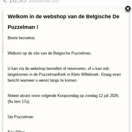
(inclusief btw 21%)
✓
Op voorraad
Welkom in de webshop van de Belgische De
Aantal
Puzzelman !
Beste bezoeker,
IN WINKELWAGEN
Welkom op de site van de Belgische Puzzelman.
Specificaties
U kan via de webshop bestellen of reserveren, of u kan ook
langskomen in de PuzzelmanKerk in Klein Willebroek. Graag even
Productcode
Omschrijving
bericht wanneer u wenst langs te komen.
999-KEE07
Drukte in de dierentuin! Er zijn vandaag zoveel bezoekers dat de
EAN code
spelers de verzorgers moeten helpen met het voederen van de
8720289470128
Noteer alvast onze volgende Koopzondag op zondag 12 juli 2026,
dieren. De spelers hebben als opdracht gekregen te helpen met
(9u tem 17u)
het voederen door met hun dobbelstenen de juiste kleuren te
dobbelen om daarmee de dierenverblijven op hun speelvel zo snel
Uw Puzzelman
mogelijk aan te kruisen en waardevolle punten te scoren. Wie het
betreffende dierenverblijf als eerste vol heeft, scoort de meeste
punten.