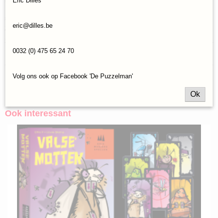
Eric Dilles
Kleurrijk, vrolijk en snel dobbelspel waarbij iedereen tegelijk speelt.
5 - 99 jaar
eric@dilles.be
2 tot 4 spelers
Speeltijd: 10 minuten
Reacties
0032 (0) 475 65 24 70
Volg ons ook op Facebook 'De Puzzelman'
Save
Ok
Ook interessant