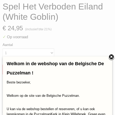
Spel Het Verboden Eiland
(White Goblin)
€ 24,95
(inclusief btw 21%)
✓
Op voorraad
Aantal
Welkom in de webshop van de Belgische De
IN WINKELWAGEN
Puzzelman !
Beste bezoeker,
Specificaties
Productcode
Welkom op de site van de Belgische Puzzelman.
Omschrijving
White Goblin-1101-15
Het verboden eiland, het populaire familiespel waarin je moet
EAN code
U kan via de webshop bestellen of reserveren, of u kan ook
samenwerken. Het Verboden Eiland was de verborgen schuilplaats
8718026300388
langskomen in de PuzzelmanKerk in Klein Willebroek. Graag even