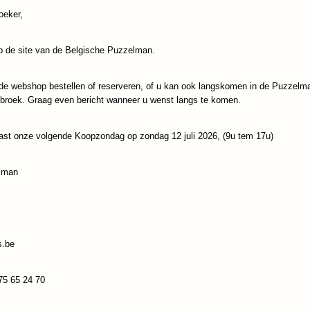
oeker,
IN WINKELWAGEN
 de site van de Belgische Puzzelman.
Specificaties
de webshop bestellen of reserveren, of u kan ook langskomen in de Puzzelm
Productcode
999-HWK03
Omschrijving
ebroek. Graag even bericht wanneer u wenst langs te komen.
EAN code
8721184284063
Doe mee aan de strategische strijd om de politieke en militair
Japan en oefen de meeste invloed op het Hof van de Witte Reige
ast onze volgende Koopzondag op zondag 12 juli 2026, (9u tem 17u)
uitdagende tweespelersvariant van Het Witte Kasteel van Himeji
handig plaatsen om de meeste punten te krijgen!
lman
2 - 2 spelers
+/- 30 min
v.a. 10 jaar
Reacties
s.be
Save
75 65 24 70