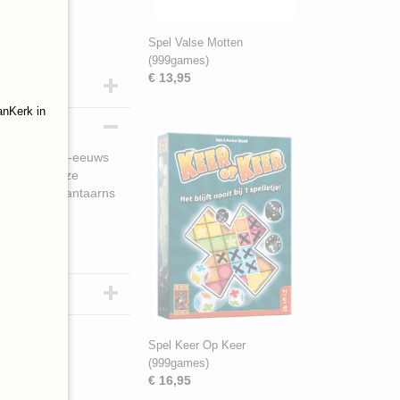
Spel Valse Motten
(999games)
€ 13,95
anKerk in
e macht in 16e-eeuws
r uit! In deze
 moet je je lantaarns
Spel Keer Op Keer
(999games)
€ 16,95