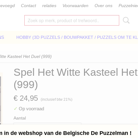
gevoegd
Contact
relaties
Voorwaarden
Over ons
Puzzelni
NS
HOBBY (3D PUZZELS / BOUWPAKKET / PUZZELS OM TE K
tte Kasteel Het Duel (999)
Spel Het Witte Kasteel He
(999)
€ 24,95
(inclusief btw 21%)
✓
Op voorraad
Aantal
 in de webshop van de Belgische De Puzzelman !