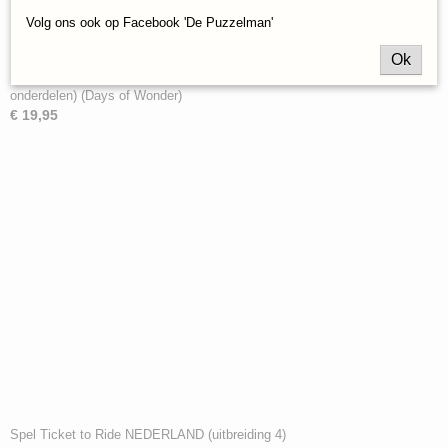
Volg ons ook op Facebook 'De Puzzelman'
Ok
Spel Ticket to Ride EUROPA 1912 (uitbreiding met kaarten en
onderdelen) (Days of Wonder)
€ 19,95
Spel Ticket to Ride NEDERLAND (uitbreiding 4)