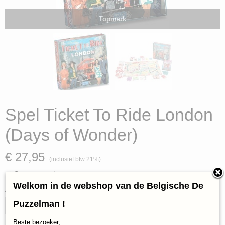
Topmerk
Spel Ticket To Ride London
(Days of Wonder)
€ 27,95
(inclusief btw 21%)
✓
Op voorraad
Welkom in de webshop van de Belgische De
Aantal
Puzzelman !
Beste bezoeker,