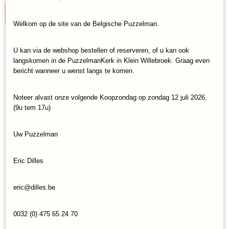
IN WINKELWAGEN
Welkom op de site van de Belgische Puzzelman.
Specificaties
U kan via de webshop bestellen of reserveren, of u kan ook
langskomen in de PuzzelmanKerk in Klein Willebroek. Graag even
Productcode
Reacties
bericht wanneer u wenst langs te komen.
TTR-DOW-7205
EAN code
824968205617
Noteer alvast onze volgende Koopzondag op zondag 12 juli 2026,
Save
(9u tem 17u)
Ook interessant
Uw Puzzelman
Eric Dilles
eric@dilles.be
0032 (0) 475 65 24 70