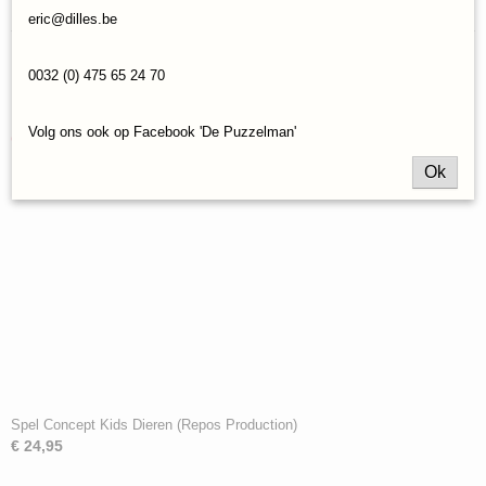
Reacties
eric@dilles.be
0032 (0) 475 65 24 70
Save
Volg ons ook op Facebook 'De Puzzelman'
Ook interessant
Ok
Spel Concept Kids Dieren (Repos Production)
€ 24,95