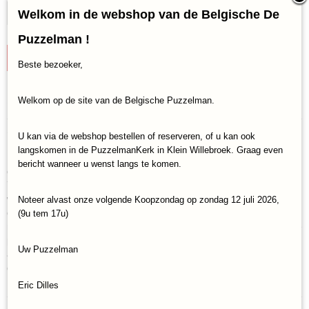
Welkom in de webshop van de Belgische De
Puzzelman !
IN WINKELWAGEN
Beste bezoeker,
Specificaties
Welkom op de site van de Belgische Puzzelman.
Productcode
Omschrijving
U kan via de webshop bestellen of reserveren, of u kan ook
Repos- RP7D101FRNL
langskomen in de PuzzelmanKerk in Klein Willebroek. Graag even
In 7 Wonders Dice laat elke speler zijn stad bloeien door te
EAN code
bericht wanneer u wenst langs te komen.
dobbelen en zo gebouwen en wereldwonderen te bouwen. Bouw in
5425016928882
7 Wonders Dice een wereldwonder dat de tijd tart, boek
wetenschappelijke vooruitgang, ontwikkel handel, beheer je
Noteer alvast onze volgende Koopzondag op zondag 12 juli 2026,
grondstoffen en goudreserves zorgvuldig en houd tegelijkertijd de
(9u tem 17u)
naburige steden in de gaten, want hen negeren komt met een hoge
prijs! Dankzij een systeem van gelijktijdige keuzes en gevarieerde
Uw Puzzelman
acties biedt deze 'roll & write' dynamische spellen vol strategische
dilemma's.
Eric Dilles