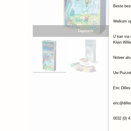
Beste bez
Welkom op
Topmerk
U kan via 
Klein Will
Noteer alv
Uw Puzze
Eric Dilles
eric@dille
0032 (0) 4