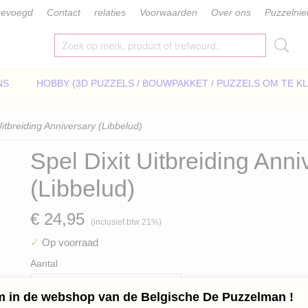
gevoegd
Contact
relaties
Voorwaarden
Over ons
Puzzelni
NS
HOBBY (3D PUZZELS / BOUWPAKKET / PUZZELS OM TE K
Uitbreiding Anniversary (Libbelud)
Spel Dixit Uitbreiding Anni
(Libbelud)
€ 24,95
(inclusief btw 21%)
✓
Op voorraad
Aantal
 in de webshop van de Belgische De Puzzelman !