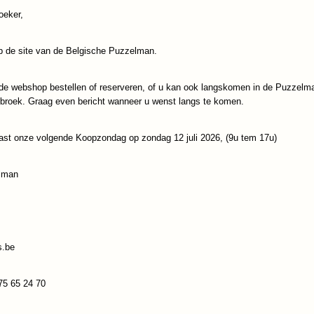
oeker,
IN WINKELWAGEN
 de site van de Belgische Puzzelman.
Specificaties
de webshop bestellen of reserveren, of u kan ook langskomen in de Puzzelm
Productcode
Libbelud-DIX11ML3
Reacties
ebroek. Graag even bericht wanneer u wenst langs te komen.
EAN code
3558380086048
ast onze volgende Koopzondag op zondag 12 juli 2026, (9u tem 17u)
Save
lman
s.be
75 65 24 70