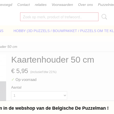
gevoegd
Contact
relaties
Voorwaarden
Over ons
Puzzelni
NS
HOBBY (3D PUZZELS / BOUWPAKKET / PUZZELS OM TE K
uder 50 cm
Kaartenhouder 50 cm
€ 5,95
(inclusief btw 21%)
✓
Op voorraad
Aantal
 in de webshop van de Belgische De Puzzelman !
IN WINKELWAGEN