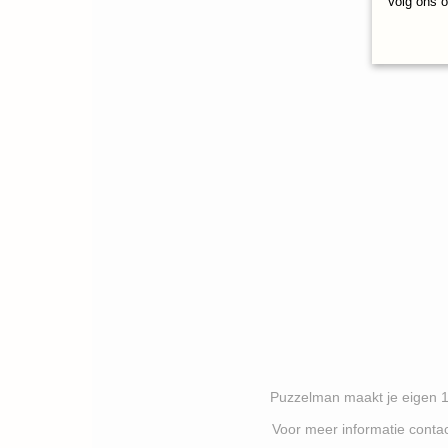
Volg ons 
Puzzelman maakt je eigen 1000 stukj
Voor meer informatie contacteer je best P