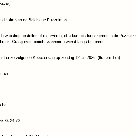
oeker,
Specificaties
 de site van de Belgische Puzzelman.
Productcode
Eng-390809
Omschrijving
EAN code
8716096002478
de webshop bestellen of reserveren, of u kan ook langskomen in de Puzzelm
50 cm
ebroek. Graag even bericht wanneer u wenst langs te komen.
Reacties
ast onze volgende Koopzondag op zondag 12 juli 2026, (9u tem 17u)
lman
Save
s.be
75 65 24 70