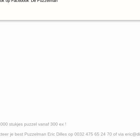
ook op Facebook 'De Puzzelman'
es puzzel vanaf 300 ex !
uzzelman Eric Dilles op 0032 475 65 24 70 of via eric@d