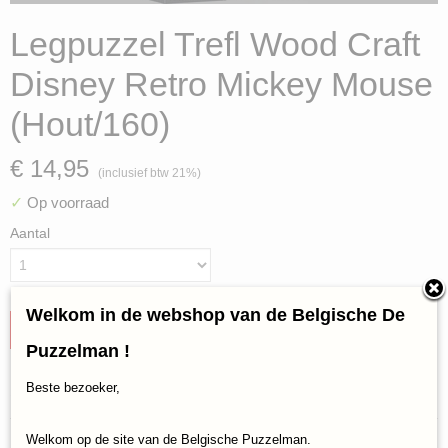
Legpuzzel Trefl Wood Craft
Disney Retro Mickey Mouse
(Hout/160)
€ 14,95
(inclusief btw 21%)
✓
Op voorraad
Aantal
Welkom in de webshop van de Belgische De
IN WINKELWAGEN
Puzzelman !
Beste bezoeker,
Specificaties
Productcode
Reacties
Welkom op de site van de Belgische Puzzelman.