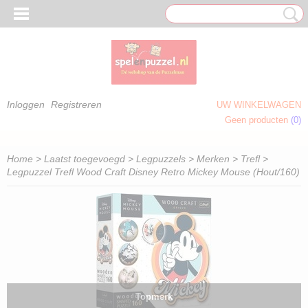
Inloggen
Registreren
UW WINKELWAGEN
Geen producten
(0)
 OM TE KLEUREN)
Home
>
Laatst toegevoegd
>
Legpuzzels
>
Merken
>
Trefl
>
Legpuzzel Trefl Wood Craft Disney Retro Mickey Mouse (Hout/160)
Topmerk