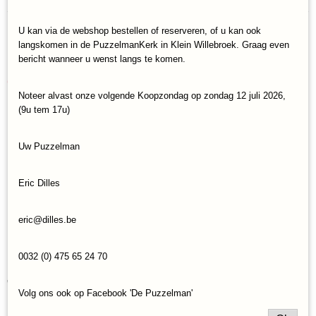
Trefl-20191
EAN code
U kan via de webshop bestellen of reserveren, of u kan ook
5900511201918
Save
langskomen in de PuzzelmanKerk in Klein Willebroek. Graag even
bericht wanneer u wenst langs te komen.
Ook interessant
Noteer alvast onze volgende Koopzondag op zondag 12 juli 2026,
(9u tem 17u)
Uw Puzzelman
Eric Dilles
eric@dilles.be
0032 (0) 475 65 24 70
Legpuzzel Trefl Disney Mickey Mouse in Paris (1000)
€ 13,95
Volg ons ook op Facebook 'De Puzzelman'