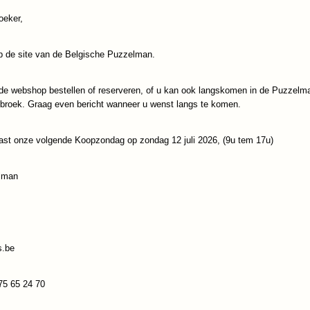
oeker,
IN WINKELWAGEN
 de site van de Belgische Puzzelman.
Specificaties
Productcode
Trefl-10593
de webshop bestellen of reserveren, of u kan ook langskomen in de Puzzelm
Reacties
ebroek. Graag even bericht wanneer u wenst langs te komen.
EAN code
5900511105933
ast onze volgende Koopzondag op zondag 12 juli 2026, (9u tem 17u)
Save
lman
s.be
75 65 24 70