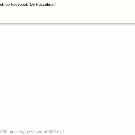
ook op Facebook 'De Puzzelman'
es puzzel vanaf 300 ex !