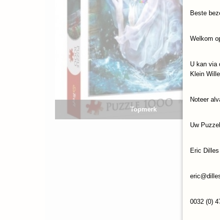
Beste bez
Welkom op
U kan via 
Klein Will
Noteer alv
Topmerk
Uw Puzze
Eric Dilles
eric@dille
0032 (0) 4