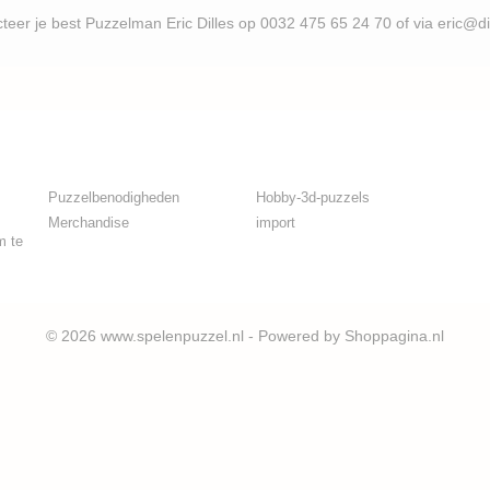
uzzelman Eric Dilles op 0032 475 65 24 70 of via eric@d
Puzzelbenodigheden
Hobby-3d-puzzels
Merchandise
import
m te
© 2026 www.spelenpuzzel.nl - Powered by Shoppagina.nl