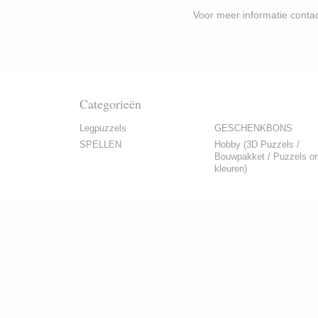
Voor meer informatie contacteer je best P
Categorieën
Legpuzzels
GESCHENKBONS
SPELLEN
Hobby (3D Puzzels /
Bouwpakket / Puzzels o
kleuren)