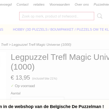
gevoegd
Contact
relaties
Voorwaarden
Over ons
Puzzelni
NS
HOBBY (3D PUZZELS / BOUWPAKKET / PUZZELS OM TE K
>
Trefl
> Legpuzzel Trefl Magic Universe (1000)
Legpuzzel Trefl Magic Uni
(1000)
€ 13,95
(inclusief btw 21%)
✓
Op voorraad
Aantal
 in de webshop van de Belgische De Puzzelman !