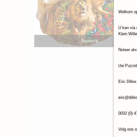
Welkom op
U kan via 
Klein Will
Topmerk
Noteer alv
Uw Puzze
Eric Dilles
eric@dille
0032 (0) 4
Volg ons 