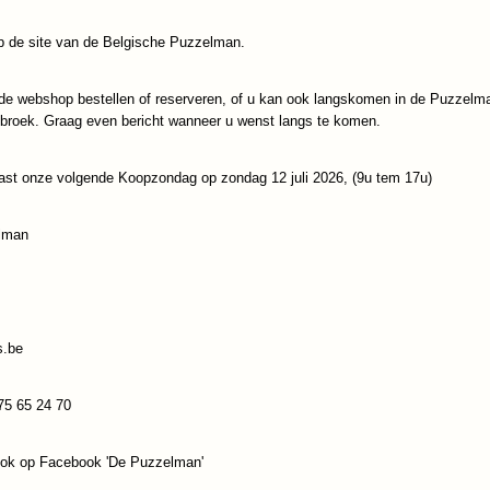
IN WINKELWAGEN
 de site van de Belgische Puzzelman.
de webshop bestellen of reserveren, of u kan ook langskomen in de Puzzelm
Specificaties
ebroek. Graag even bericht wanneer u wenst langs te komen.
Productcode
Sunsout-97010
Reacties
EAN code
796780970106
ast onze volgende Koopzondag op zondag 12 juli 2026, (9u tem 17u)
Save
lman
s.be
75 65 24 70
ook op Facebook 'De Puzzelman'