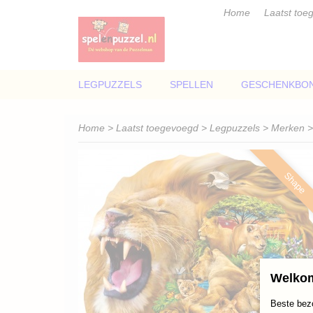
Home
Laatst toe
LEGPUZZELS
SPELLEN
GESCHENKBO
Home
>
Laatst toegevoegd
>
Legpuzzels
>
Merken
Shape
Welkom
Beste bez