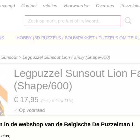
gevoegd
Contact
relaties
Voorwaarden
Over ons
Puzzelni
NS
HOBBY (3D PUZZELS / BOUWPAKKET / PUZZELS OM TE K
>
Sunsout
> Legpuzzel Sunsout Lion Family (Shape/600)
Legpuzzel Sunsout Lion F
(Shape/600)
€ 17,95
(inclusief btw 21%)
✓
Op voorraad
Aantal
 in de webshop van de Belgische De Puzzelman !
oeker,