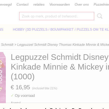
gevoegd
Contact
relaties
Voorwaarden
Over ons
Puzzelni
NS
HOBBY (3D PUZZELS / BOUWPAKKET / PUZZELS OM TE K
>
Schmidt
> Legpuzzel Schmidt Disney Thomas Kinkade Minnie & Mickey
Legpuzzel Schmidt Disne
Kinkade Minnie & Mickey i
(1000)
€ 16,95
(inclusief btw 21%)
✓
Op voorraad
Aantal