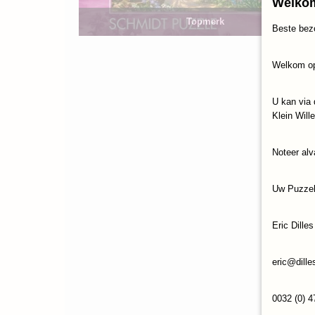
Welkom
Topmerk
Beste bez
Welkom op
U kan via 
Klein Will
Noteer alv
Uw Puzze
Eric Dilles
eric@dille
0032 (0) 4