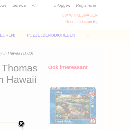
euws
Service
AF
Inloggen
Registreren
UW WINKELWAGEN
Geen producten
(0)
LEUREN)
PUZZELBENODIGHEDEN
+
 in Hawaii (1000)
y Thomas
Ook interessant
n Hawaii