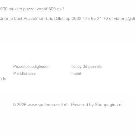
es puzzel vanaf 300 ex !
uzzelman Eric Dilles op 0032 475 65 24 70 of via eric@d
Puzzelbenodigheden
Hobby-3d-puzzels
Merchandise
import
m te
© 2026 www.spelenpuzzel.nl - Powered by Shoppagina.nl