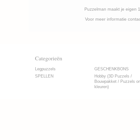
Puzzelman maakt je eigen 1000 stukj
Voor meer informatie contacteer je best P
Categorieën
Legpuzzels
GESCHENKBONS
SPELLEN
Hobby (3D Puzzels /
Bouwpakket / Puzzels o
kleuren)