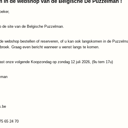
 in de webshop van de Belgische De Puzzelman !
oeker,
IN WINKELWAGEN
 de site van de Belgische Puzzelman.
Specificaties
de webshop bestellen of reserveren, of u kan ook langskomen in de Puzzelm
ebroek. Graag even bericht wanneer u wenst langs te komen.
Productcode
Schmidt-57528
Reacties
EAN code
4001504575281
ast onze volgende Koopzondag op zondag 12 juli 2026, (9u tem 17u)
Save
lman
s.be
75 65 24 70