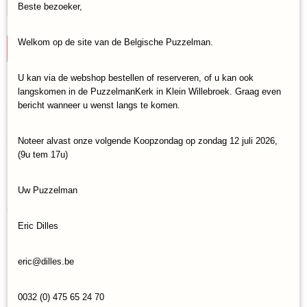
Beste bezoeker,
Welkom op de site van de Belgische Puzzelman.
IN WINKELWAGEN
U kan via de webshop bestellen of reserveren, of u kan ook
Specificaties
langskomen in de PuzzelmanKerk in Klein Willebroek. Graag even
bericht wanneer u wenst langs te komen.
Productcode
Reacties
Schmidt-57595
Noteer alvast onze volgende Koopzondag op zondag 12 juli 2026,
EAN code
(9u tem 17u)
4001504575953
Save
Uw Puzzelman
Ook interessant
Eric Dilles
eric@dilles.be
0032 (0) 475 65 24 70