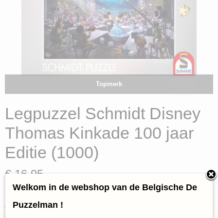
Topmerk
Legpuzzel Schmidt Disney
Thomas Kinkade 100 jaar
Editie (1000)
€ 16,95
(inclusief btw 21%)
Welkom in de webshop van de Belgische De
✓
Op voorraad
Puzzelman !
Aantal