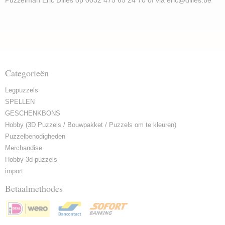
Puzzelman Eric Dilles op 0032 475 65 24 70 of via eric@dilles.be
Categorieën
Legpuzzels
SPELLEN
GESCHENKBONS
Hobby (3D Puzzels / Bouwpakket / Puzzels om te kleuren)
Puzzelbenodigheden
Merchandise
Hobby-3d-puzzels
import
Betaalmethodes