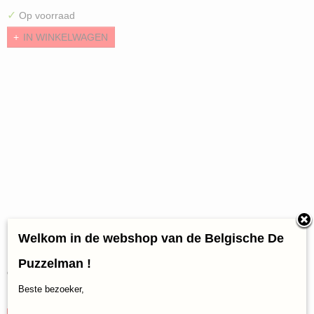
✓
Op voorraad
IN WINKELWAGEN
Welkom in de webshop van de Belgische De
Legpuzzel Ravensburger Cosy Café Nr4 River Cafe (1000)
Puzzelman !
€ 16,95
Beste bezoeker,
✓
Op voorraad