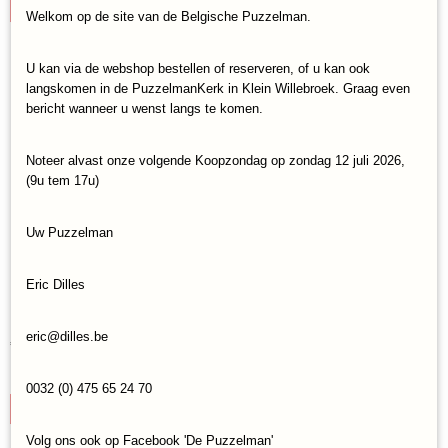
IN WINKELWAGEN
Welkom op de site van de Belgische Puzzelman.
U kan via de webshop bestellen of reserveren, of u kan ook
langskomen in de PuzzelmanKerk in Klein Willebroek. Graag even
bericht wanneer u wenst langs te komen.
Noteer alvast onze volgende Koopzondag op zondag 12 juli 2026,
(9u tem 17u)
Uw Puzzelman
Eric Dilles
Legpuzzel Ravensburger Country Farm (1000)
eric@dilles.be
€ 16,95
✓
Op voorraad
0032 (0) 475 65 24 70
IN WINKELWAGEN
Volg ons ook op Facebook 'De Puzzelman'