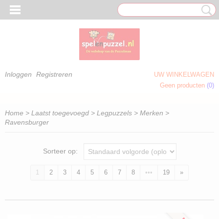
Inloggen
Registreren
UW WINKELWAGEN
Geen producten
(0)
 OM TE KLEUREN)
Home
>
Laatst toegevoegd
>
Legpuzzels
>
Merken
>
Ravensburger
Sorteer op:
1
2
3
4
5
6
7
8
•••
19
»