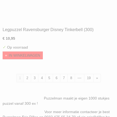
Legpuzzel Ravensburger Disney Tinkerbell (300)
€ 10,95
✓
Op voorraad
IN WINKELWAGEN
1
2
3
4
5
6
7
8
•••
19
»
Puzzelman maakt je eigen 1000 stukjes
puzzel vanaf 300 ex !
Voor meer informatie contacteer je best