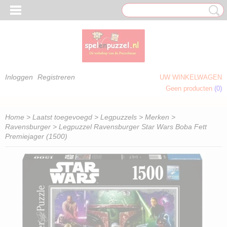
Inloggen
Registreren
UW WINKELWAGEN
Geen producten
(0)
 OM TE KLEUREN)
Home
>
Laatst toegevoegd
>
Legpuzzels
>
Merken
>
Ravensburger
> Legpuzzel Ravensburger Star Wars Boba Fett
Premiejager (1500)