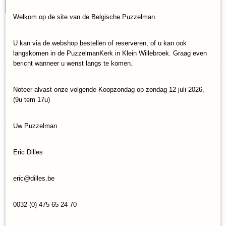
IN WINKELWAGEN
Welkom op de site van de Belgische Puzzelman.
Specificaties
U kan via de webshop bestellen of reserveren, of u kan ook
langskomen in de PuzzelmanKerk in Klein Willebroek. Graag even
Productcode
Reacties
bericht wanneer u wenst langs te komen.
RAV-16918
EAN code
4005556169184
Noteer alvast onze volgende Koopzondag op zondag 12 juli 2026,
Save
(9u tem 17u)
Ook interessant
Uw Puzzelman
Eric Dilles
eric@dilles.be
0032 (0) 475 65 24 70