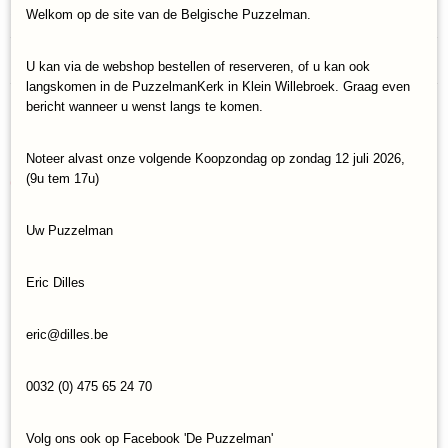
Specificaties
Welkom op de site van de Belgische Puzzelman.
Productcode
Reacties
U kan via de webshop bestellen of reserveren, of u kan ook
RAV-17362
langskomen in de PuzzelmanKerk in Klein Willebroek. Graag even
EAN code
bericht wanneer u wenst langs te komen.
4005556173624
Save
Noteer alvast onze volgende Koopzondag op zondag 12 juli 2026,
(9u tem 17u)
Ook interessant
Uw Puzzelman
Eric Dilles
eric@dilles.be
0032 (0) 475 65 24 70
Volg ons ook op Facebook 'De Puzzelman'
Legpuzzel Ravensburger Disney Villainous: Gaston (1000)