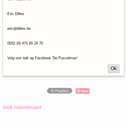
puzzelvaardigheden. Je hebt geduld, focus en een scherp oog voor
detail nodig om deze puzzel tot een goed einde te brengen. Maar
Eric Dilles
maak je geen zorgen - het eindresultaat is meer dan de moeite
waard! Eenmaal voltooid, zal deze puzzel een prachtige aanvulling
zijn op elke kamer, met zijn levendige kleuren en speelse ontwerp
eric@dilles.be
dat elke ruimte zal opvrolijken.
De Teckle Avontuur Puzzel is met zorg en oog voor detail gemaakt
0032 (0) 475 65 24 70
en is een waar kunstwerk. Of je nu een ervaren puzzelliefhebber
bent of gewoon op zoek bent naar een nieuwe uitdaging, deze
Volg ons ook op Facebook 'De Puzzelman'
puzzel zal je zeker niet teleurstellen.
Ok
Reacties
Save
Ook interessant