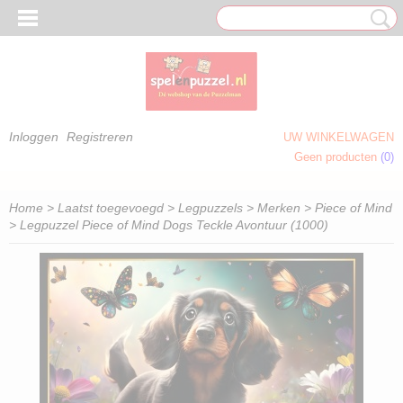
Inloggen
Registreren
UW WINKELWAGEN
Geen producten
(0)
 OM TE KLEUREN)
Home
>
Laatst toegevoegd
>
Legpuzzels
>
Merken
>
Piece of Mind
> Legpuzzel Piece of Mind Dogs Teckle Avontuur (1000)