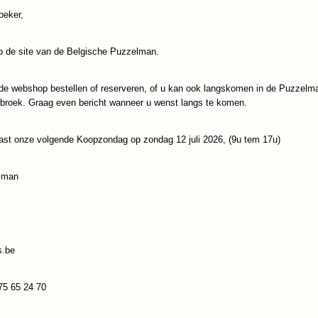
oeker,
IN WINKELWAGEN
 de site van de Belgische Puzzelman.
Specificaties
de webshop bestellen of reserveren, of u kan ook langskomen in de Puzzelm
Productcode
Nova-Puzzle-41120
Reacties
ebroek. Graag even bericht wanneer u wenst langs te komen.
EAN code
8699375065190
ast onze volgende Koopzondag op zondag 12 juli 2026, (9u tem 17u)
Save
lman
s.be
75 65 24 70