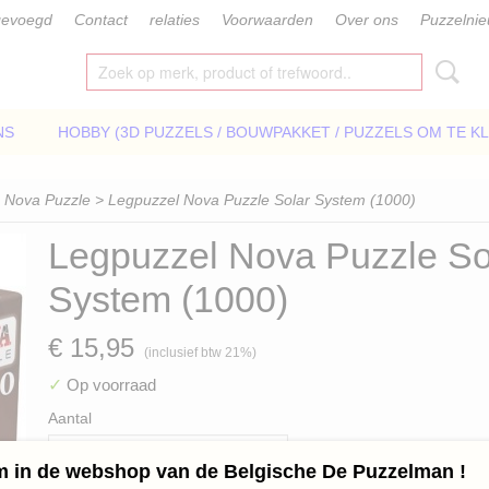
gevoegd
Contact
relaties
Voorwaarden
Over ons
Puzzelni
NS
HOBBY (3D PUZZELS / BOUWPAKKET / PUZZELS OM TE K
>
Nova Puzzle
> Legpuzzel Nova Puzzle Solar System (1000)
Legpuzzel Nova Puzzle So
System (1000)
€ 15,95
(inclusief btw 21%)
✓
Op voorraad
Aantal
 in de webshop van de Belgische De Puzzelman !