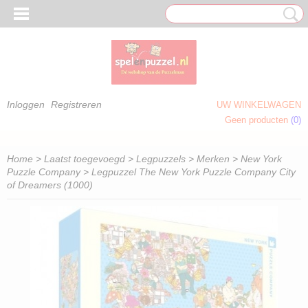
Inloggen
Registreren
UW WINKELWAGEN
Geen producten
(0)
 OM TE KLEUREN)
Home
>
Laatst toegevoegd
>
Legpuzzels
>
Merken
>
New York
Puzzle Company
> Legpuzzel The New York Puzzle Company City
of Dreamers (1000)