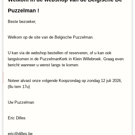
Puzzle Company City of
Puzzelman !
Dreamers (1000)
Beste bezoeker,
€ 16,95
(inclusief btw 21%)
Welkom op de site van de Belgische Puzzelman.
✓
Op voorraad
Aantal
U kan via de webshop bestellen of reserveren, of u kan ook
langskomen in de PuzzelmanKerk in Klein Willebroek. Graag even
bericht wanneer u wenst langs te komen.
IN WINKELWAGEN
Noteer alvast onze volgende Koopzondag op zondag 12 juli 2026,
(9u tem 17u)
Specificaties
Uw Puzzelman
Productcode
Reacties
New-York-Puzzle-SW2013
Eric Dilles
EAN code
819844017255
Save
eric@dilles.be