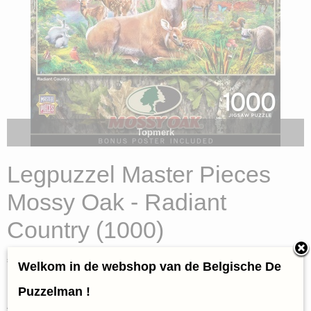
Topmerk
Legpuzzel Master Pieces
Mossy Oak - Radiant
Country (1000)
€ 16,95
(inclusief btw 21%)
Welkom in de webshop van de Belgische De
✓
Op voorraad
Puzzelman !
Aantal