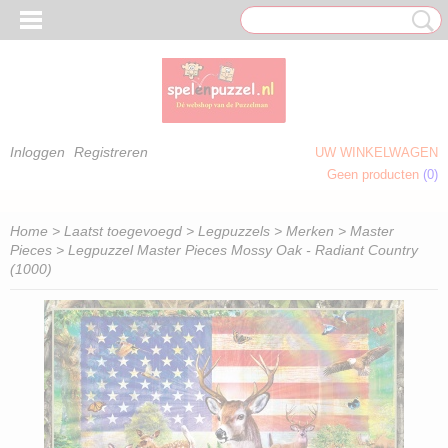
Inloggen
Registreren
UW WINKELWAGEN
Geen producten
(0)
 OM TE KLEUREN)
Home
>
Laatst toegevoegd
>
Legpuzzels
>
Merken
>
Master
Pieces
> Legpuzzel Master Pieces Mossy Oak - Radiant Country
(1000)