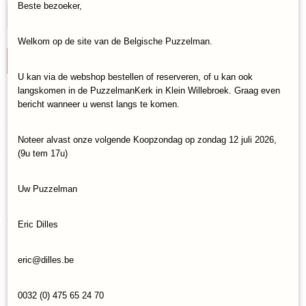
Beste bezoeker,
Welkom op de site van de Belgische Puzzelman.
IN WINKELWAGEN
U kan via de webshop bestellen of reserveren, of u kan ook
langskomen in de PuzzelmanKerk in Klein Willebroek. Graag even
Specificaties
bericht wanneer u wenst langs te komen.
Productcode
Reacties
Noteer alvast onze volgende Koopzondag op zondag 12 juli 2026,
Master-Pieces-72125
(9u tem 17u)
EAN code
705988721250
Save
Uw Puzzelman
Ook interessant
Eric Dilles
eric@dilles.be
0032 (0) 475 65 24 70