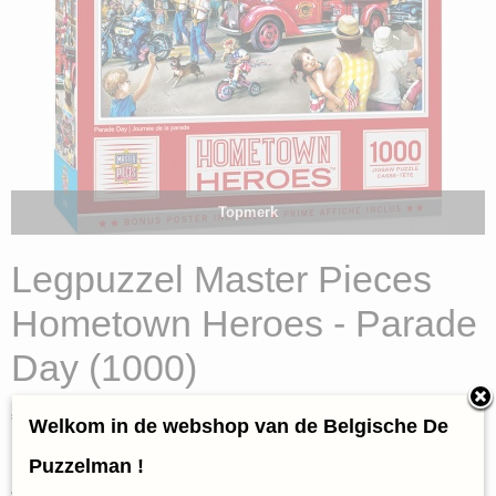
Topmerk
Legpuzzel Master Pieces
Hometown Heroes - Parade
Day (1000)
€ 16,95
(inclusief btw 21%)
Welkom in de webshop van de Belgische De
✓
Op voorraad
Puzzelman !
Aantal