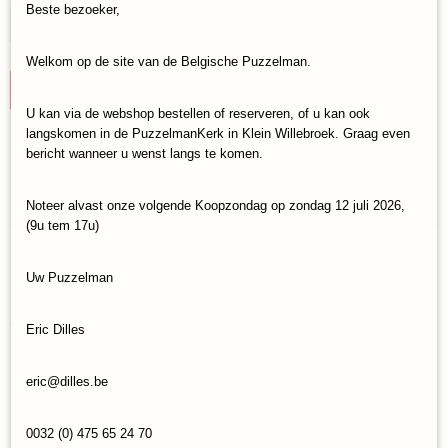
Beste bezoeker,
Welkom op de site van de Belgische Puzzelman.
IN WINKELWAGEN
U kan via de webshop bestellen of reserveren, of u kan ook
langskomen in de PuzzelmanKerk in Klein Willebroek. Graag even
Specificaties
bericht wanneer u wenst langs te komen.
Productcode
Reacties
Noteer alvast onze volgende Koopzondag op zondag 12 juli 2026,
Master-Pieces-72129
(9u tem 17u)
EAN code
705988721298
Save
Uw Puzzelman
Ook interessant
Eric Dilles
eric@dilles.be
0032 (0) 475 65 24 70