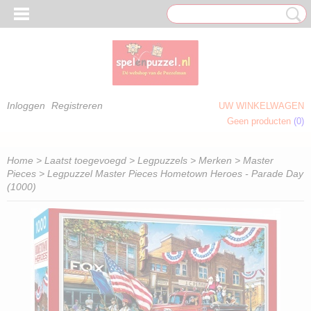
Inloggen
Registreren
UW WINKELWAGEN
Geen producten
(0)
 OM TE KLEUREN)
Home
>
Laatst toegevoegd
>
Legpuzzels
>
Merken
>
Master
Pieces
> Legpuzzel Master Pieces Hometown Heroes - Parade Day
(1000)