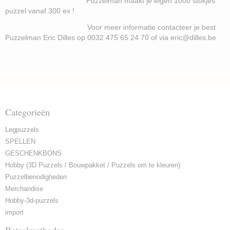
Puzzelman maakt je eigen 1000 stukjes
puzzel vanaf 300 ex !
Voor meer informatie contacteer je best
Puzzelman Eric Dilles op 0032 475 65 24 70 of via eric@dilles.be
Categorieën
Legpuzzels
SPELLEN
GESCHENKBONS
Hobby (3D Puzzels / Bouwpakket / Puzzels om te kleuren)
Puzzelbenodigheden
Merchandise
Hobby-3d-puzzels
import