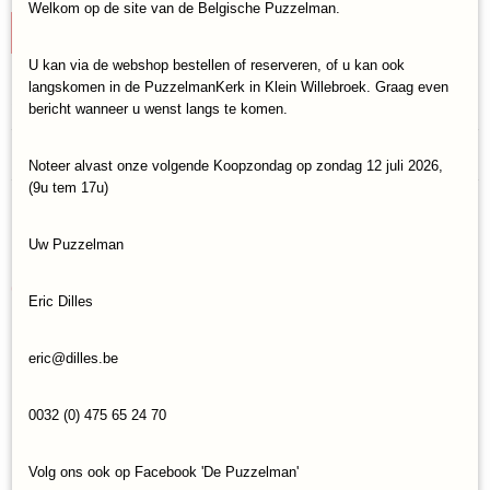
Welkom op de site van de Belgische Puzzelman.
IN WINKELWAGEN
U kan via de webshop bestellen of reserveren, of u kan ook
langskomen in de PuzzelmanKerk in Klein Willebroek. Graag even
Specificaties
bericht wanneer u wenst langs te komen.
Productcode
Reacties
Magnolia-3005
Noteer alvast onze volgende Koopzondag op zondag 12 juli 2026,
(9u tem 17u)
EAN code
8699375066784
Save
Uw Puzzelman
Ook interessant
Eric Dilles
eric@dilles.be
0032 (0) 475 65 24 70
Volg ons ook op Facebook 'De Puzzelman'