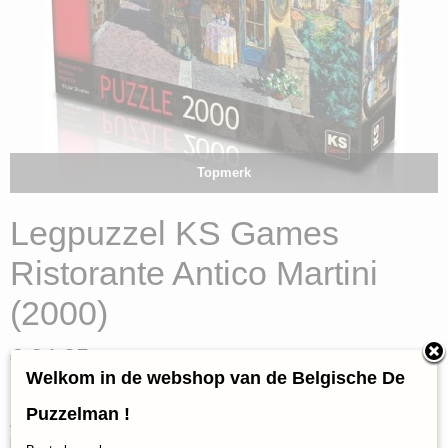
Topmerk
Legpuzzel KS Games
Ristorante Antico Martini
(2000)
€ 24,95
(inclusief btw 21%)
Welkom in de webshop van de Belgische De
✓
Op voorraad
Puzzelman !
Aantal