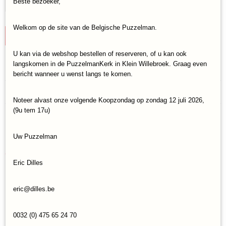
Beste bezoeker,
Welkom op de site van de Belgische Puzzelman.
IN WINKELWAGEN
U kan via de webshop bestellen of reserveren, of u kan ook
langskomen in de PuzzelmanKerk in Klein Willebroek. Graag even
Specificaties
bericht wanneer u wenst langs te komen.
Productcode
Reacties
KS Games-25015
Noteer alvast onze volgende Koopzondag op zondag 12 juli 2026,
EAN code
(9u tem 17u)
8681842225015
Save
Uw Puzzelman
Ook interessant
Eric Dilles
eric@dilles.be
0032 (0) 475 65 24 70