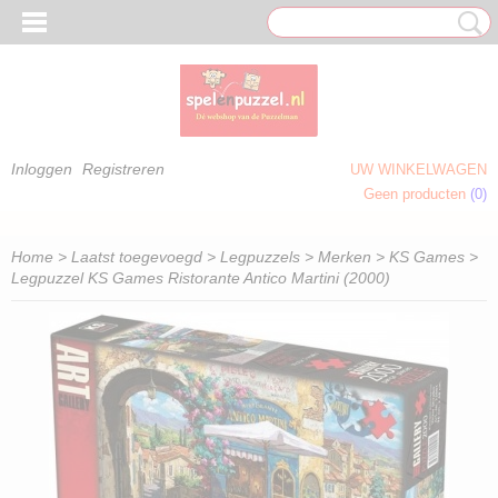
Inloggen
Registreren
UW WINKELWAGEN
Geen producten
(0)
 OM TE KLEUREN)
Home
>
Laatst toegevoegd
>
Legpuzzels
>
Merken
>
KS Games
>
Legpuzzel KS Games Ristorante Antico Martini (2000)