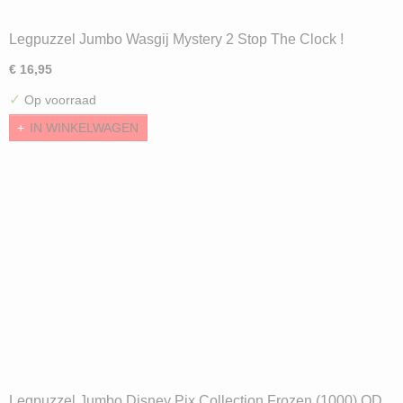
Legpuzzel Jumbo Wasgij Mystery 2 Stop The Clock !
(1000) OD
€ 16,95
✓
Op voorraad
IN WINKELWAGEN
Legpuzzel Jumbo Disney Pix Collection Frozen (1000) OD