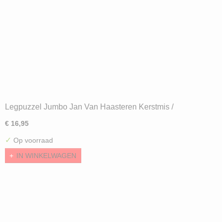
Legpuzzel Jumbo Jan Van Haasteren Kerstmis /
Christmas (1000) ND
€ 16,95
✓
Op voorraad
IN WINKELWAGEN