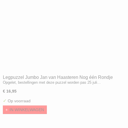
Legpuzzel Jumbo Jan van Haasteren Nog één Rondje
Opgelet, bestellingen met deze puzzel worden pas 25 juli…
Zandvoort (1000) Limited Edition !
€ 16,95
✓
Op voorraad
IN WINKELWAGEN