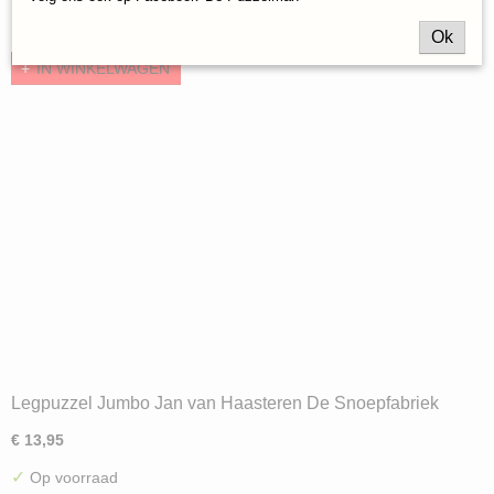
✓
Op voorraad
Ok
IN WINKELWAGEN
Legpuzzel Jumbo Jan van Haasteren De Snoepfabriek
(500) ND
€ 13,95
✓
Op voorraad