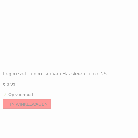
Legpuzzel Jumbo Jan Van Haasteren Junior 25
Schoolcamp (360) Verwacht 1 Sep. 2026
€ 9,95
✓
Op voorraad
IN WINKELWAGEN