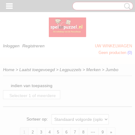
Inloggen
Registreren
UW WINKELWAGEN
Geen producten
(0)
 OM TE KLEUREN)
Home
>
Laatst toegevoegd
>
Legpuzzels
>
Merken
> Jumbo
indien van toepassing
Selecteer 1 of meerdere
opties
Sorteer op:
1
2
3
4
5
6
7
8
•••
9
»