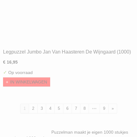
Legpuzzel Jumbo Jan Van Haasteren De Wijngaard (1000)
ND
€ 16,95
✓
Op voorraad
IN WINKELWAGEN
1
2
3
4
5
6
7
8
•••
9
»
Puzzelman maakt je eigen 1000 stukjes