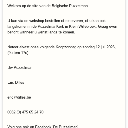
Legpuzzel Jumbo Disney Pix Collection Lady and The
Welkom op de site van de Belgische Puzzelman.
Tramp (1000) OD
€ 15,95
U kan via de webshop bestellen of reserveren, of u kan ook
✓
Op voorraad
langskomen in de PuzzelmanKerk in Klein Willebroek. Graag even
IN WINKELWAGEN
bericht wanneer u wenst langs te komen.
Noteer alvast onze volgende Koopzondag op zondag 12 juli 2026,
(9u tem 17u)
Uw Puzzelman
Eric Dilles
eric@dilles.be
0032 (0) 475 65 24 70
Legpuzzel Jumbo Jan van Haasteren Het
Bejaardentehuis (1000) ND
€ 16,95
Volg ons ook op Facebook 'De Puzzelman'