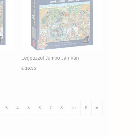
Legpuzzel Jumbo Jan Van
as
Haasteren De Wijngaard (1000) ND
€ 16,95
3
4
5
6
7
8
•••
9
»