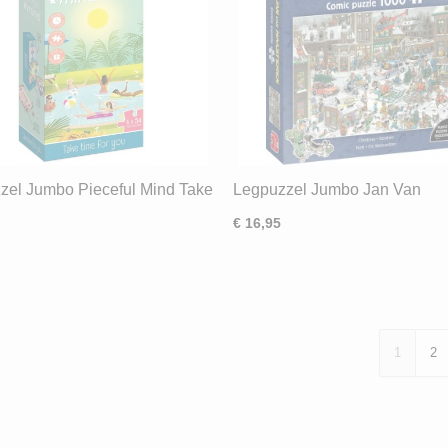
zel Jumbo Pieceful Mind Take
Legpuzzel Jumbo Jan Van
r You (6x54)
Haasteren Kerstmis / Christm
€ 16,95
(1000) ND
1
2