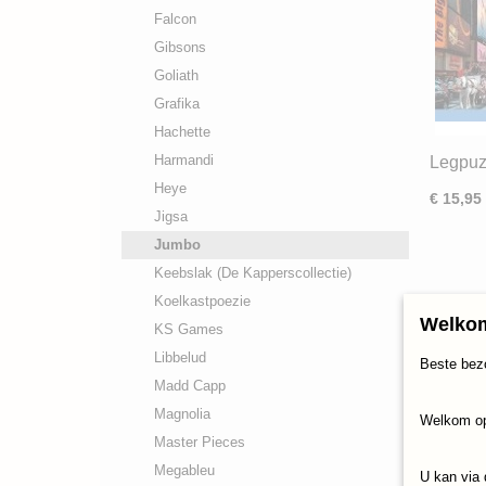
Falcon
Gibsons
Goliath
Grafika
Hachette
Harmandi
Legpuz
(1000)
Heye
€ 15,95
Jigsa
Jumbo
Keebslak (De Kapperscollectie)
Koelkastpoezie
Welkom
KS Games
Libbelud
Beste bez
Madd Capp
Magnolia
Welkom op
Master Pieces
Megableu
U kan via 