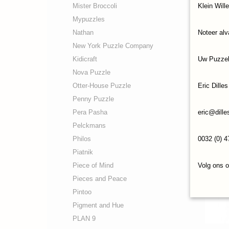
Mister Broccoli
Klein Will
Mypuzzles
Nathan
Noteer alv
Legpuz
New York Puzzle Company
Haaste
€ 16,95
Kidicraft
Uw Puzze
Nova Puzzle
Otter-House Puzzle
Eric Dilles
Penny Puzzle
Pera Pasha
eric@dille
Pelckmans
Philos
0032 (0) 4
Piatnik
Piece of Mind
Volg ons 
Pieces and Peace
Pintoo
Pigment and Hue
PLAN 9