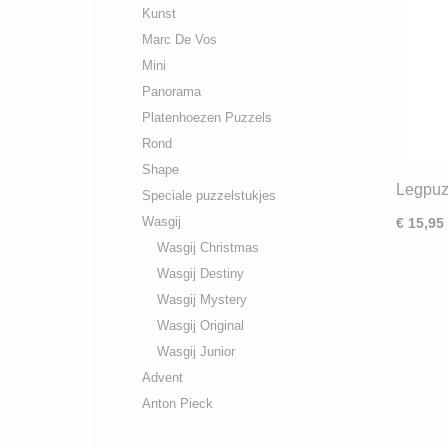
Kunst
Marc De Vos
Mini
Panorama
Platenhoezen Puzzels
Rond
Shape
Legpuz
Speciale puzzelstukjes
Time fo
Wasgij
€ 15,95
Wasgij Christmas
Wasgij Destiny
Wasgij Mystery
Wasgij Original
Wasgij Junior
Advent
Anton Pieck