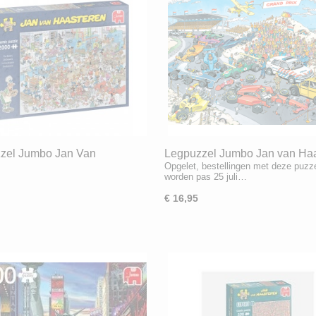
zel Jumbo Jan Van
Legpuzzel Jumbo Jan van Ha
Opgelet, bestellingen met deze puzz
ren De Bakkerij / The Backery
Nog één Rondje Zandvoort (1
worden pas 25 juli…
Limited Edition !
€ 16,95