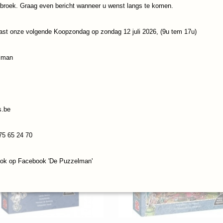
ebroek. Graag even bericht wanneer u wenst langs te komen.
ast onze volgende Koopzondag op zondag 12 juli 2026, (9u tem 17u)
zel Jumbo Jan Van
Legpuzzel Jumbo Disney Pix
ren Cruise Ship (1000)
Collection Lady and The Tra
€ 15,95
lman
(1000) OD
s.be
75 65 24 70
ook op Facebook 'De Puzzelman'