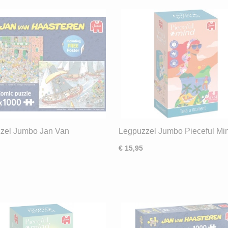
zel Jumbo Jan Van
Legpuzzel Jumbo Pieceful Mi
ren De Kaasmarkt +
a Moment (6x54)
€ 15,95
silen (2x1000)