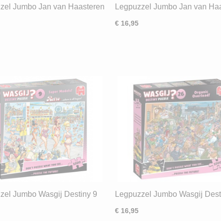
zel Jumbo Jan van Haasteren
Legpuzzel Jumbo Jan van Ha
epfabriek (500) ND
De Vrijgezel (1000) ND
€ 16,95
zel Jumbo Wasgij Destiny 9
Legpuzzel Jumbo Wasgij Dest
Super Models (1000) ND
Organic Overload (1000) ND
€ 16,95