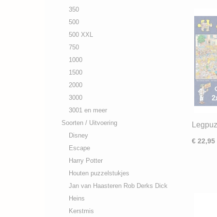
350
500
500 XXL
750
1000
1500
2000
3000
3001 en meer
Soorten / Uitvoering
Legpuz
Haaste
Disney
€ 22,95
Skültje
Escape
Harry Potter
Houten puzzelstukjes
Jan van Haasteren Rob Derks Dick
Heins
Kerstmis