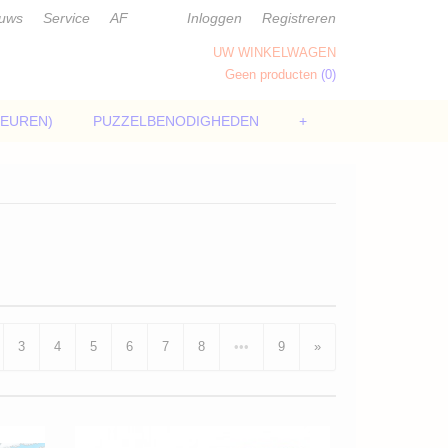
euws
Service
AF
Inloggen
Registreren
UW WINKELWAGEN
Geen producten
(0)
LEUREN)
PUZZELBENODIGHEDEN
+
3
4
5
6
7
8
•••
9
»