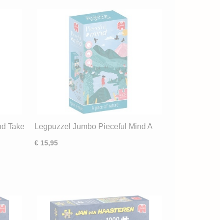
nd Take
Legpuzzel Jumbo Pieceful Mind A
Piece of nature (6x54)
€ 15,95