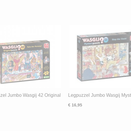
zel Jumbo Wasgij 42 Original
Legpuzzel Jumbo Wasgij Myst
he Runway (1000) ND
Stop The Clock ! (1000) OD
€ 16,95