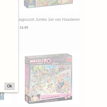
Legpuzzel Jumbo Jan van Haasteren
mp
Het Bejaardentehuis (1000) ND
€ 16,95
Ok