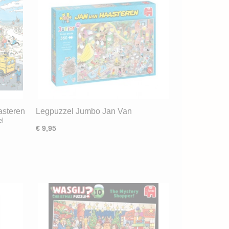
asteren
Legpuzzel Jumbo Jan Van
el
000)
Haasteren Junior 25 Schoolcamp
€ 9,95
(360) Verwacht 5 Sep. 2026