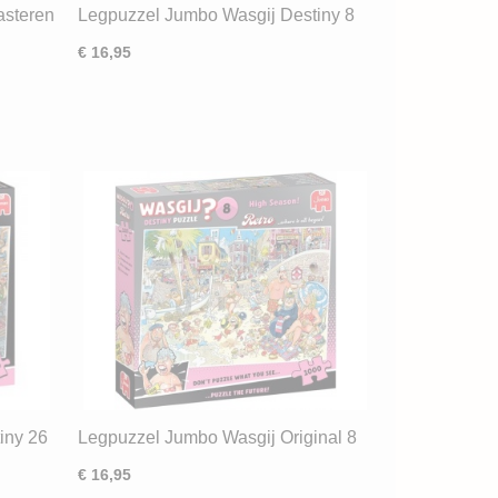
asteren
Legpuzzel Jumbo Wasgij Destiny 8
Retro High Season (1000) ND
€ 16,95
iny 26
Legpuzzel Jumbo Wasgij Original 8
Retro High Tide (1000) ND
€ 16,95