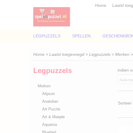
Home
Laatst toe
LEGPUZZELS
SPELLEN
GESCHENKBO
Home
>
Laatst toegevoegd
>
Legpuzzels
>
Merken
>
Legpuzzels
indien 
Selecte
Merken
Alipson
Anatolian
Sortee
Art Puzzle
Art & Meeple
Aquarius
Bluebird