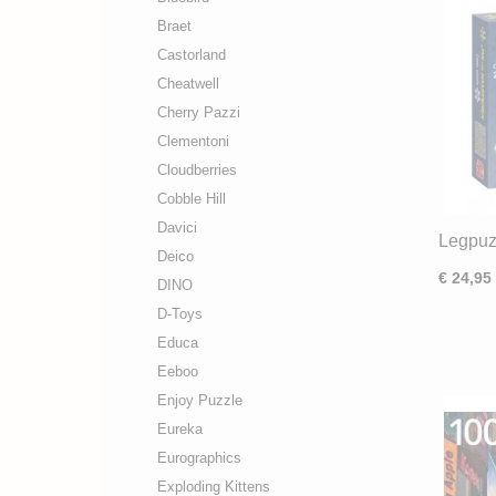
Braet
Castorland
Cheatwell
Cherry Pazzi
Clementoni
Cloudberries
Cobble Hill
Davici
Legpuz
Deico
Haaste
€ 24,95
(2000)
DINO
D-Toys
Educa
Eeboo
Enjoy Puzzle
Eureka
Eurographics
Exploding Kittens