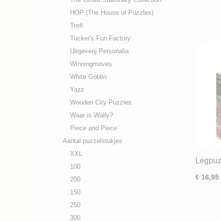
HOP (The House of Puzzles)
Trefl
Tucker's Fun Factory
Uitgeverij Personalia
Winningmoves
White Goblin
Yazz
Wooden City Puzzles
Waar is Wally?
Piece and Piece
Aantal puzzelstukjes
XXL
Legpuz
100
Rule T
€ 16,95
200
150
250
300