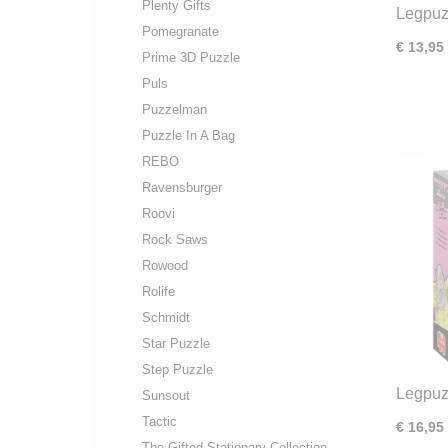
Plenty Gifts
Legpuz
Pomegranate
De Sno
€ 13,95
Prime 3D Puzzle
Puls
Puzzelman
Puzzle In A Bag
REBO
Ravensburger
Roovi
Rock Saws
Rowood
Rolife
Schmidt
Star Puzzle
Step Puzzle
Legpuz
Sunsout
Retro 
Tactic
€ 16,95
The Gifted Stationary Collection