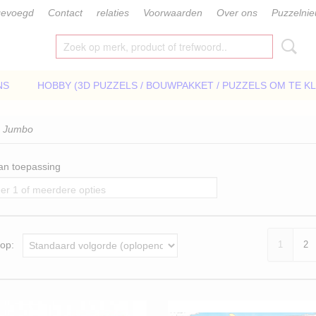
gevoegd
Contact
relaties
Voorwaarden
Over ons
Puzzelni
NS
HOBBY (3D PUZZELS / BOUWPAKKET / PUZZELS OM TE K
 Jumbo
van toepassing
er 1 of meerdere opties
r op:
1
2