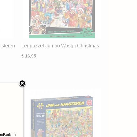
asteren
Legpuzzel Jumbo Wasgij Christmas
) ND
10 Mystery Shopper (1000)
€ 16,95
anKerk in