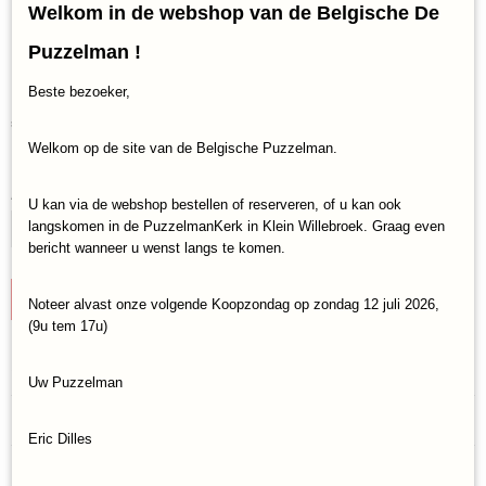
Welkom in de webshop van de Belgische De
Galore / Overal cadeautjes
Puzzelman !
(500)
Beste bezoeker,
€ 13,95
(inclusief btw 21%)
Welkom op de site van de Belgische Puzzelman.
✓
Op voorraad
Aantal
U kan via de webshop bestellen of reserveren, of u kan ook
langskomen in de PuzzelmanKerk in Klein Willebroek. Graag even
bericht wanneer u wenst langs te komen.
IN WINKELWAGEN
Noteer alvast onze volgende Koopzondag op zondag 12 juli 2026,
(9u tem 17u)
Specificaties
Uw Puzzelman
Productcode
Reacties
Jumbo-1110100633
Eric Dilles
EAN code
8721017604549