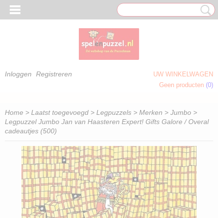
Inloggen
Registreren
UW WINKELWAGEN
Geen producten
(0)
 OM TE KLEUREN)
Home
>
Laatst toegevoegd
>
Legpuzzels
>
Merken
>
Jumbo
>
Legpuzzel Jumbo Jan van Haasteren Expert! Gifts Galore / Overal
cadeautjes (500)