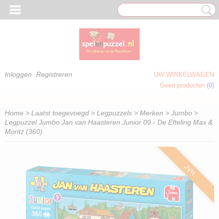
Inloggen
Registreren
UW WINKELWAGEN
Geen producten
(0)
 OM TE KLEUREN)
Home
>
Laatst toegevoegd
>
Legpuzzels
>
Merken
>
Jumbo
>
Legpuzzel Jumbo Jan van Haasteren Junior 09 - De Efteling Max &
Moritz (360)
JVH