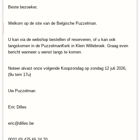
Beste bezoeker,
Welkom op de site van de Belgische Puzzelman.
IN WINKELWAGEN
U kan via de webshop bestellen of reserveren, of u kan ook
langskomen in de PuzzelmanKerk in Klein Willebroek. Graag even
Specificaties
bericht wanneer u wenst langs te komen.
Productcode
Reacties
Jumbo-20080
Noteer alvast onze volgende Koopzondag op zondag 12 juli 2026,
EAN code
(9u tem 17u)
8710126200803
Save
Uw Puzzelman
Ook interessant
Eric Dilles
eric@dilles.be
0032 (0) 475 65 24 70