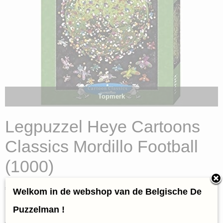
Topmerk
Legpuzzel Heye Cartoons
Classics Mordillo Football
(1000)
€ 17,95
Welkom in de webshop van de Belgische De
(inclusief btw 21%)
✓
Op voorraad
Puzzelman !
Aantal