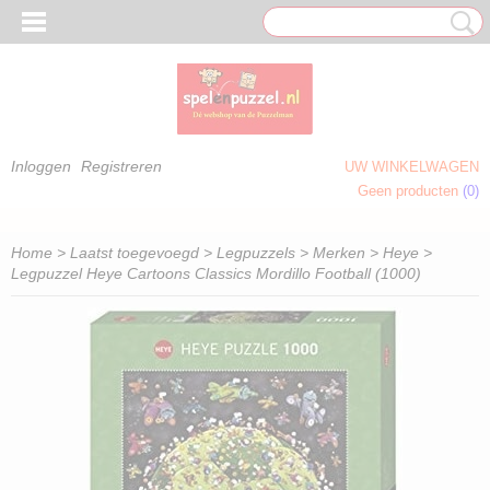
Inloggen
Registreren
UW WINKELWAGEN
Geen producten
(0)
 OM TE KLEUREN)
Home
>
Laatst toegevoegd
>
Legpuzzels
>
Merken
>
Heye
>
Legpuzzel Heye Cartoons Classics Mordillo Football (1000)