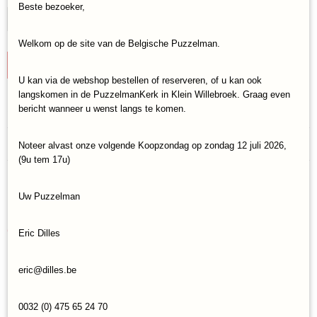
Beste bezoeker,
Welkom op de site van de Belgische Puzzelman.
IN WINKELWAGEN
U kan via de webshop bestellen of reserveren, of u kan ook
langskomen in de PuzzelmanKerk in Klein Willebroek. Graag even
Specificaties
bericht wanneer u wenst langs te komen.
Productcode
Reacties
Noteer alvast onze volgende Koopzondag op zondag 12 juli 2026,
Heye-29359
(9u tem 17u)
EAN code
4001689293598
Save
Uw Puzzelman
Ook interessant
Eric Dilles
eric@dilles.be
0032 (0) 475 65 24 70