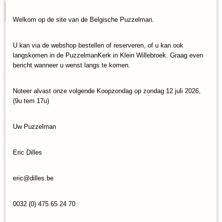
IN WINKELWAGEN
Welkom op de site van de Belgische Puzzelman.
Specificaties
U kan via de webshop bestellen of reserveren, of u kan ook
langskomen in de PuzzelmanKerk in Klein Willebroek. Graag even
Productcode
Reacties
bericht wanneer u wenst langs te komen.
Goliath-930.586.006
EAN code
Noteer alvast onze volgende Koopzondag op zondag 12 juli 2026,
8720077305861
Save
(9u tem 17u)
Ook interessant
Uw Puzzelman
Eric Dilles
eric@dilles.be
0032 (0) 475 65 24 70