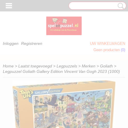
Inloggen
Registreren
UW WINKELWAGEN
Geen producten
(0)
 OM TE KLEUREN)
Home
>
Laatst toegevoegd
>
Legpuzzels
>
Merken
>
Goliath
>
Legpuzzel Goliath Gallery Edition Vincent Van Gogh 2023 (1000)