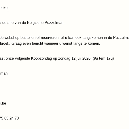
oeker,
IN WINKELWAGEN
 de site van de Belgische Puzzelman.
Specificaties
Productcode
Gibsons-6303
de webshop bestellen of reserveren, of u kan ook langskomen in de Puzzelm
Reacties
ebroek. Graag even bericht wanneer u wenst langs te komen.
EAN code
5012269063035
ast onze volgende Koopzondag op zondag 12 juli 2026, (9u tem 17u)
Save
lman
s.be
75 65 24 70