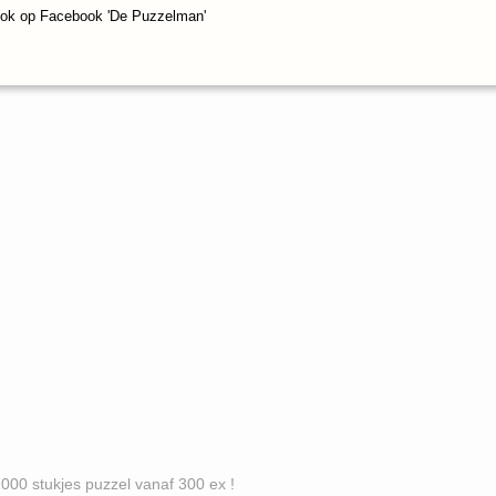
ook op Facebook 'De Puzzelman'
es puzzel vanaf 300 ex !