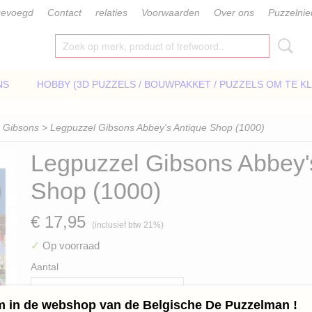
gevoegd
Contact
relaties
Voorwaarden
Over ons
Puzzelni
NS
HOBBY (3D PUZZELS / BOUWPAKKET / PUZZELS OM TE K
>
Gibsons
> Legpuzzel Gibsons Abbey's Antique Shop (1000)
Legpuzzel Gibsons Abbey'
Shop (1000)
€ 17,95
(inclusief btw 21%)
✓
Op voorraad
Aantal
 in de webshop van de Belgische De Puzzelman !