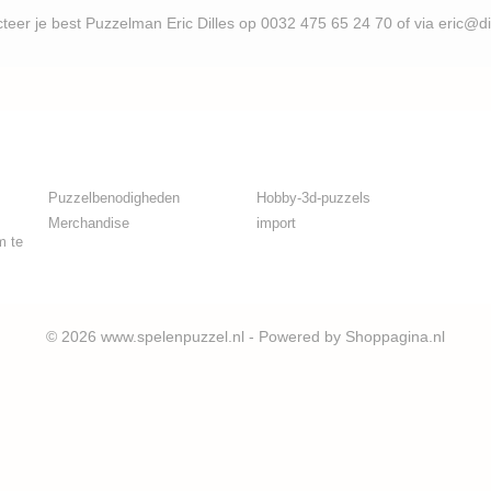
uzzelman Eric Dilles op 0032 475 65 24 70 of via eric@d
Puzzelbenodigheden
Hobby-3d-puzzels
Merchandise
import
m te
© 2026 www.spelenpuzzel.nl - Powered by Shoppagina.nl