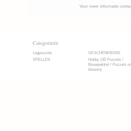
Voor meer informatie contacteer je best P
Categorieën
Legpuzzels
GESCHENKBONS
SPELLEN
Hobby (3D Puzzels /
Bouwpakket / Puzzels o
kleuren)