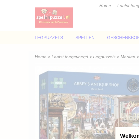
Home
Laatst toe
LEGPUZZELS
SPELLEN
GESCHENKBO
Home
>
Laatst toegevoegd
>
Legpuzzels
>
Merken
Welkom