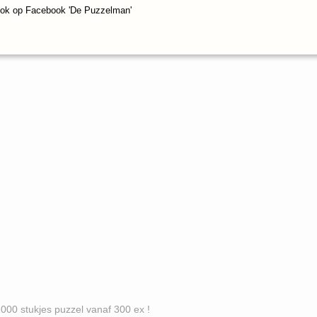
ook op Facebook 'De Puzzelman'
es puzzel vanaf 300 ex !