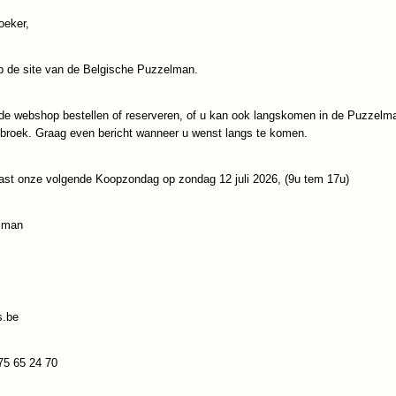
oeker,
IN WINKELWAGEN
 de site van de Belgische Puzzelman.
Specificaties
Productcode
Gibsons-6230
de webshop bestellen of reserveren, of u kan ook langskomen in de Puzzelm
Reacties
ebroek. Graag even bericht wanneer u wenst langs te komen.
EAN code
5012269062304
ast onze volgende Koopzondag op zondag 12 juli 2026, (9u tem 17u)
Save
lman
s.be
75 65 24 70