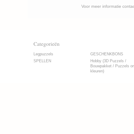
Voor meer informatie contacteer je best P
Categorieën
Legpuzzels
GESCHENKBONS
SPELLEN
Hobby (3D Puzzels /
Bouwpakket / Puzzels o
kleuren)