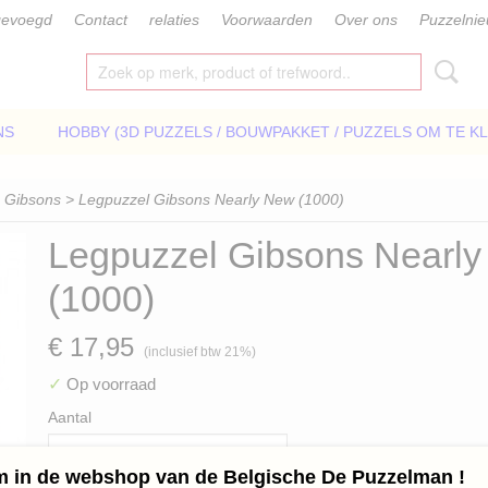
gevoegd
Contact
relaties
Voorwaarden
Over ons
Puzzelni
NS
HOBBY (3D PUZZELS / BOUWPAKKET / PUZZELS OM TE K
>
Gibsons
> Legpuzzel Gibsons Nearly New (1000)
Legpuzzel Gibsons Nearl
(1000)
€ 17,95
(inclusief btw 21%)
✓
Op voorraad
Aantal
 in de webshop van de Belgische De Puzzelman !