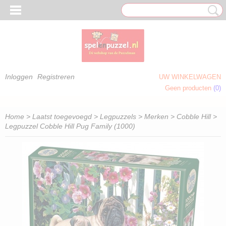
Inloggen
Registreren
UW WINKELWAGEN
Geen producten
(0)
 OM TE KLEUREN)
Home
>
Laatst toegevoegd
>
Legpuzzels
>
Merken
>
Cobble Hill
>
Legpuzzel Cobble Hill Pug Family (1000)